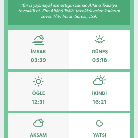
(Bir iş yapmaya) azmettiğin zaman Allâhü Teâlâ’ya
tevekkül et. Zira Allâhü Teâlâ, tevekkül eden kullarını
sever. (Âl-i İmrân Sûresi, 159)
İMSAK
GÜNEŞ
03:39
05:18
ÖĞLE
İKINDI
12:31
16:21
AKŞAM
YATSI