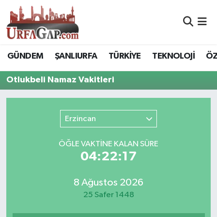
Nöbetçi Eczaneler
GÜNDEM
ŞANLIURFA
TÜRKİYE
TEKNOLOJİ
ÖZ
Hava Durumu
Otlukbeli Namaz Vakitleri
Namaz Vakitleri
Trafik Durumu
Erzincan
Süper Lig Puan Durumu ve Fikstür
ÖĞLE VAKTİNE KALAN SÜRE
04:22:17
Tüm Manşetler
8 Ağustos 2026
Son Dakika Haberleri
25 Safer 1448
Haber Arşivi