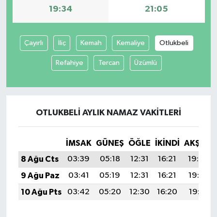
19:34
21:05
Çayırlı
İliç
Kemah
Kemaliye
Otlukbeli
Refahiye
Tercan
Üzümlü
OTLUKBELI AYLIK NAMAZ VAKITLERI
İMSAK
GÜNEŞ
ÖĞLE
İKINDI
AKŞAM
8 Ağu Cts
03:39
05:18
12:31
16:21
19:34
9 Ağu Paz
03:41
05:19
12:31
16:21
19:32
10 Ağu Pts
03:42
05:20
12:30
16:20
19:31