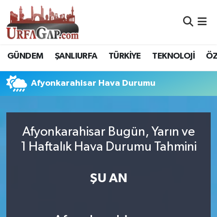
Nöbetçi Eczaneler
GÜNDEM
ŞANLIURFA
TÜRKİYE
TEKNOLOJİ
ÖZ
Hava Durumu
Afyonkarahisar Hava Durumu
Namaz Vakitleri
Trafik Durumu
Afyonkarahisar Bugün, Yarın ve
Süper Lig Puan Durumu ve Fikstür
1 Haftalık Hava Durumu Tahmini
Tüm Manşetler
ŞU AN
Son Dakika Haberleri
Haber Arşivi