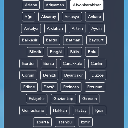
Adana
Adıyaman
Afyonkarahisar
Ağrı
Aksaray
Amasya
Ankara
Antalya
Ardahan
Artvin
Aydın
Balıkesir
Bartın
Batman
Bayburt
Bilecik
Bingöl
Bitlis
Bolu
Burdur
Bursa
Çanakkale
Çankırı
Çorum
Denizli
Diyarbakır
Düzce
Edirne
Elazığ
Erzincan
Erzurum
Eskişehir
Gaziantep
Giresun
Gümüşhane
Hakkâri
Hatay
Iğdır
Isparta
İstanbul
İzmir