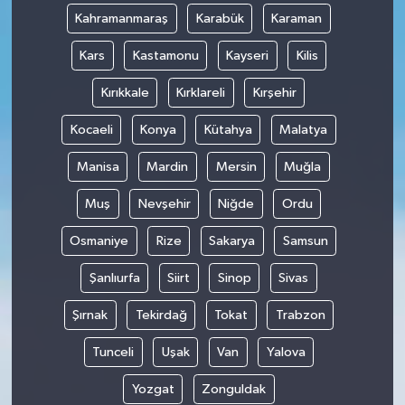
Kahramanmaraş
Karabük
Karaman
Kars
Kastamonu
Kayseri
Kilis
Kırıkkale
Kırklareli
Kırşehir
Kocaeli
Konya
Kütahya
Malatya
Manisa
Mardin
Mersin
Muğla
Muş
Nevşehir
Niğde
Ordu
Osmaniye
Rize
Sakarya
Samsun
Şanlıurfa
Siirt
Sinop
Sivas
Şırnak
Tekirdağ
Tokat
Trabzon
Tunceli
Uşak
Van
Yalova
Yozgat
Zonguldak