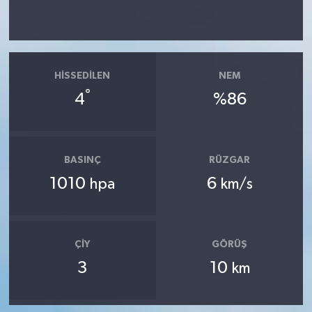
HISSEDILEN
NEM
°
4
%86
BASINÇ
RÜZGAR
1010
6
hpa
km/s
ÇIY
GÖRÜŞ
3
10
km