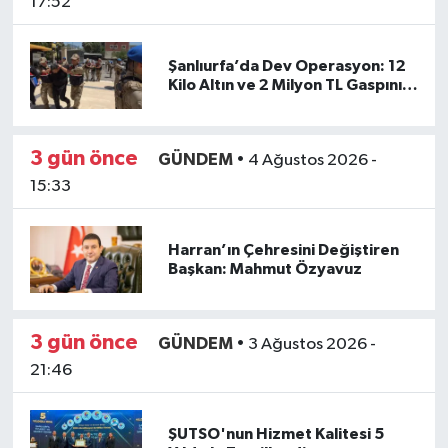
17:52
Şanlıurfa’da Dev Operasyon: 12
Kilo Altın ve 2 Milyon TL Gaspının
Failleri Adalete Teslim Edildi
3 gün önce
GÜNDEM
•
4 Ağustos 2026 -
15:33
Harran’ın Çehresini Değiştiren
Başkan: Mahmut Özyavuz
3 gün önce
GÜNDEM
•
3 Ağustos 2026 -
21:46
ŞUTSO'nun Hizmet Kalitesi 5