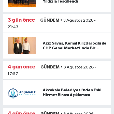
Yıldızla Tescillendi
3 gün önce
GÜNDEM
•
3 Ağustos 2026 -
21:43
Aziz Savaş, Kemal Kılıçdaroğlu ile
CHP Genel Merkezi'nde Bir
Araya Geldi
4 gün önce
GÜNDEM
•
3 Ağustos 2026 -
17:57
Akçakale Belediyesi'nden Eski
Hizmet Binası Açıklaması
4 gün önce
GÜNDEM