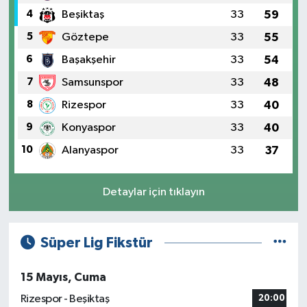
4
Beşiktaş
33
59
5
Göztepe
33
55
6
Başakşehir
33
54
7
Samsunspor
33
48
8
Rizespor
33
40
9
Konyaspor
33
40
10
Alanyaspor
33
37
Detaylar için tıklayın
Süper Lig Fikstür
15 Mayıs, Cuma
Rizespor - Beşiktaş
20:00