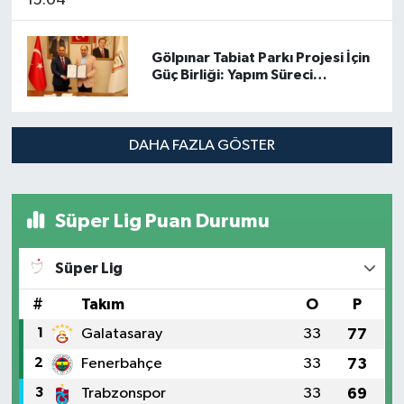
15:04
Gölpınar Tabiat Parkı Projesi İçin
Güç Birliği: Yapım Süreci
Hızlanıyor
DAHA FAZLA GÖSTER
Süper Lig Puan Durumu
Süper Lig
#
Takım
O
P
1
Galatasaray
33
77
2
Fenerbahçe
33
73
3
Trabzonspor
33
69