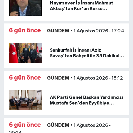
Hayırsever İş İnsanı Mahmut
Akbaş'tan Kur'an Kursu
Öğrencilerine Yemek İkramı
6 gün önce
GÜNDEM
•
1 Ağustos 2026 - 17:24
Şanlıurfalı İş İnsanı Aziz
Savaş’tan Bahçeli ile 35 Dakikalık
Kritik Görüşme
6 gün önce
GÜNDEM
•
1 Ağustos 2026 - 15:12
AK Parti Genel Başkan Yardımcısı
Mustafa Şen’den Eyyübiye
Belediyesi’ne Ziyaret
6 gün önce
GÜNDEM
•
1 Ağustos 2026 -