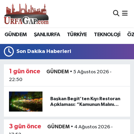
Nöbetçi Eczaneler
GÜNDEM
ŞANLIURFA
TÜRKİYE
TEKNOLOJİ
ÖZ
Hava Durumu
Son Dakika Haberleri
Namaz Vakitleri
Trafik Durumu
1 gün önce
GÜNDEM
•
5 Ağustos 2026 -
22:50
Süper Lig Puan Durumu ve Fikstür
Başkan Begit’ten Kıyı Restoran
Tüm Manşetler
Açıklaması: “Kamunun Malını
Kimseye Yedirmem”
Son Dakika Haberleri
3 gün önce
GÜNDEM
•
4 Ağustos 2026 -
Haber Arşivi