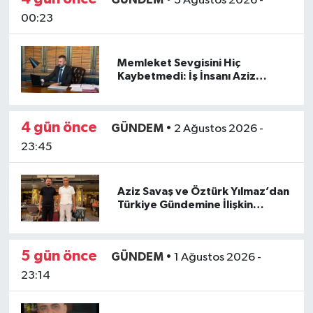
•
3 Ağustos 2026 -
00:23
Memleket Sevgisini Hiç
Kaybetmedi: İş İnsanı Aziz
Savaş'ın Ceylanpınar'a Vefası
4 gün önce
GÜNDEM
•
2 Ağustos 2026 -
23:45
Aziz Savaş ve Öztürk Yılmaz’dan
Türkiye Gündemine İlişkin
İstişare
5 gün önce
GÜNDEM
•
1 Ağustos 2026 -
23:14