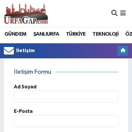
Nöbetçi Eczaneler
GÜNDEM
ŞANLIURFA
TÜRKİYE
TEKNOLOJİ
ÖZ
Hava Durumu
İletişim
Namaz Vakitleri
Trafik Durumu
İletişim Formu
Süper Lig Puan Durumu ve Fikstür
Ad Soyad
Tüm Manşetler
E-Posta
Son Dakika Haberleri
Haber Arşivi