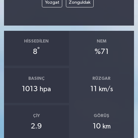
Yozgat
Zonguldak
HISSEDILEN
NEM
°
8
%71
BASINÇ
RÜZGAR
1013
11
hpa
km/s
ÇIY
GÖRÜŞ
2.9
10
km