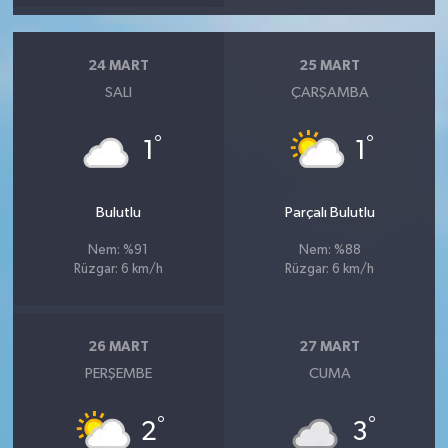
24 MART
25 MART
SALI
ÇARŞAMBA
°
°
1
1
Bulutlu
Parçalı Bulutlu
Nem: %91
Nem: %88
Rüzgar: 6 km/h
Rüzgar: 6 km/h
26 MART
27 MART
PERŞEMBE
CUMA
°
°
2
3