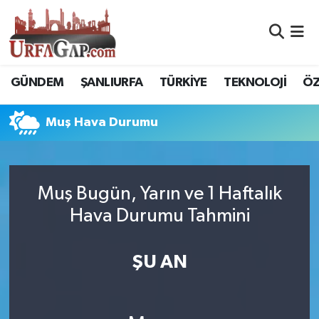
Nöbetçi Eczaneler
GÜNDEM
ŞANLIURFA
TÜRKİYE
TEKNOLOJİ
ÖZ
Hava Durumu
Muş Hava Durumu
Namaz Vakitleri
Trafik Durumu
Muş Bugün, Yarın ve 1 Haftalık
Süper Lig Puan Durumu ve Fikstür
Hava Durumu Tahmini
Tüm Manşetler
ŞU AN
Son Dakika Haberleri
Haber Arşivi