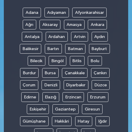
Adana
Adıyaman
Afyonkarahisar
Ağrı
Aksaray
Amasya
Ankara
Antalya
Ardahan
Artvin
Aydın
Balıkesir
Bartın
Batman
Bayburt
Bilecik
Bingöl
Bitlis
Bolu
Burdur
Bursa
Çanakkale
Çankırı
Çorum
Denizli
Diyarbakır
Düzce
Edirne
Elazığ
Erzincan
Erzurum
Eskişehir
Gaziantep
Giresun
Gümüşhane
Hakkâri
Hatay
Iğdır