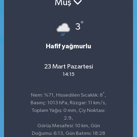
Muş
°
3
Hafif yağmurlu
23 Mart Pazartesi
14:15
°
Nem: %71, Hissedilen Sıcaklık: 8
,
Basınç: 1013 hPa, Rüzgar: 11 km/s,
Toplam Yağış: 0 mm, Çiy Noktası:
2.9,
Görüş Mesafesi: 10 km, Gün
Doğumu: 6:13, Gün Batımı: 18:28