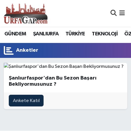
Nöbetçi Eczaneler
GÜNDEM
ŞANLIURFA
TÜRKİYE
TEKNOLOJİ
ÖZ
Hava Durumu
Anketler
Namaz Vakitleri
Trafik Durumu
Şanlıurfaspor'dan Bu Sezon Başarı
Süper Lig Puan Durumu ve Fikstür
Bekliyormusunuz ?
Tüm Manşetler
Ankete Katıl
Son Dakika Haberleri
Haber Arşivi