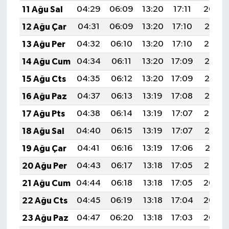
11 Ağu Sal
04:29
06:09
13:20
17:11
20:22
12 Ağu Çar
04:31
06:09
13:20
17:10
20:21
13 Ağu Per
04:32
06:10
13:20
17:10
20:19
14 Ağu Cum
04:34
06:11
13:20
17:09
20:18
15 Ağu Cts
04:35
06:12
13:20
17:09
20:17
16 Ağu Paz
04:37
06:13
13:19
17:08
20:15
17 Ağu Pts
04:38
06:14
13:19
17:07
20:14
18 Ağu Sal
04:40
06:15
13:19
17:07
20:12
19 Ağu Çar
04:41
06:16
13:19
17:06
20:11
20 Ağu Per
04:43
06:17
13:18
17:05
20:10
21 Ağu Cum
04:44
06:18
13:18
17:05
20:08
22 Ağu Cts
04:45
06:19
13:18
17:04
20:07
23 Ağu Paz
04:47
06:20
13:18
17:03
20:05