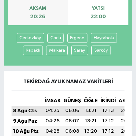
AKŞAM
YATSI
20:26
22:00
Çerkezköy
Çorlu
Ergene
Hayrabolu
Kapaklı
Malkara
Saray
Şarköy
TEKIRDAĞ AYLIK NAMAZ VAKITLERI
İMSAK
GÜNEŞ
ÖĞLE
İKINDI
AKŞA
8 Ağu Cts
04:25
06:06
13:21
17:13
20:26
9 Ağu Paz
04:26
06:07
13:21
17:12
20:25
10 Ağu Pts
04:28
06:08
13:20
17:12
20:23