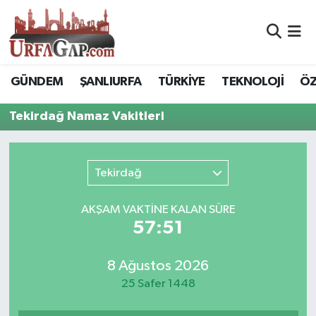
Nöbetçi Eczaneler
GÜNDEM
ŞANLIURFA
TÜRKİYE
TEKNOLOJİ
ÖZ
Hava Durumu
Tekirdağ Namaz Vakitleri
Namaz Vakitleri
Trafik Durumu
Tekirdağ
Süper Lig Puan Durumu ve Fikstür
AKŞAM VAKTİNE KALAN SÜRE
57:51
Tüm Manşetler
8 Ağustos 2026
Son Dakika Haberleri
25 Safer 1448
Haber Arşivi