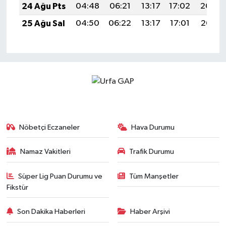
24 Ağu Pts
04:48
06:21
13:17
17:02
20:04
25 Ağu Sal
04:50
06:22
13:17
17:01
20:02
Nöbetçi Eczaneler
Hava Durumu
Namaz Vakitleri
Trafik Durumu
Süper Lig Puan Durumu ve
Tüm Manşetler
Fikstür
Son Dakika Haberleri
Haber Arşivi