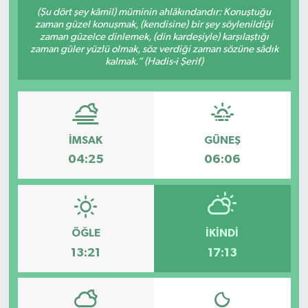
(Şu dört şey kâmil) müminin ahlâkındandır: Konuştuğu
zaman güzel konuşmak, (kendisine) bir şey söylenildiği
zaman güzelce dinlemek, (din kardeşiyle) karşılaştığı
zaman güler yüzlü olmak, söz verdiği zaman sözüne sâdık
kalmak.” (Hadis-i Şerif)
İMSAK
GÜNEŞ
04:25
06:06
ÖĞLE
İKINDI
13:21
17:13