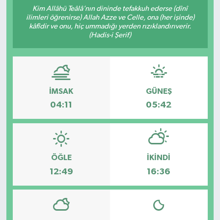
Kim Allâhü Teâlâ’nın dininde tefakkuh ederse (dînî
ilimleri öğrenirse) Allah Azze ve Celle, ona (her işinde)
kâfîdir ve onu, hiç ummadığı yerden rızıklandırıverir.
(Hadis-i Şerif)
İMSAK
GÜNEŞ
04:11
05:42
ÖĞLE
İKINDI
12:49
16:36