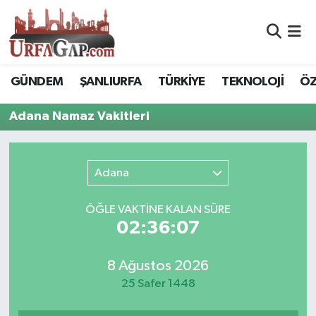
Nöbetçi Eczaneler
GÜNDEM
ŞANLIURFA
TÜRKİYE
TEKNOLOJİ
ÖZ
Hava Durumu
Adana Namaz Vakitleri
Namaz Vakitleri
Trafik Durumu
Adana
Süper Lig Puan Durumu ve Fikstür
ÖĞLE VAKTİNE KALAN SÜRE
02:36:07
Tüm Manşetler
8 Ağustos 2026
Son Dakika Haberleri
25 Safer 1448
Haber Arşivi