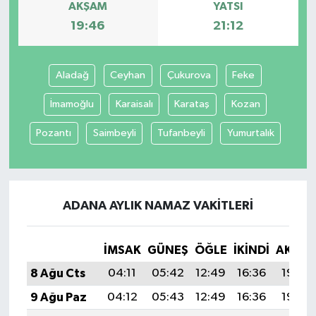
AKŞAM
YATSI
19:46
21:12
Aladağ
Ceyhan
Çukurova
Feke
İmamoğlu
Karaisalı
Karataş
Kozan
Pozantı
Saimbeyli
Tufanbeyli
Yumurtalık
ADANA AYLIK NAMAZ VAKITLERI
İMSAK
GÜNEŞ
ÖĞLE
İKINDI
AKŞA
8 Ağu Cts
04:11
05:42
12:49
16:36
19:46
9 Ağu Paz
04:12
05:43
12:49
16:36
19:45