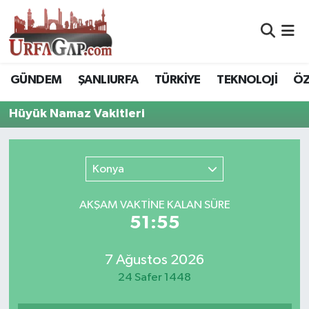
Nöbetçi Eczaneler
GÜNDEM
ŞANLIURFA
TÜRKİYE
TEKNOLOJİ
ÖZ
Hava Durumu
Hüyük Namaz Vakitleri
Namaz Vakitleri
Trafik Durumu
Konya
Süper Lig Puan Durumu ve Fikstür
AKŞAM VAKTİNE KALAN SÜRE
51:55
Tüm Manşetler
7 Ağustos 2026
Son Dakika Haberleri
24 Safer 1448
Haber Arşivi