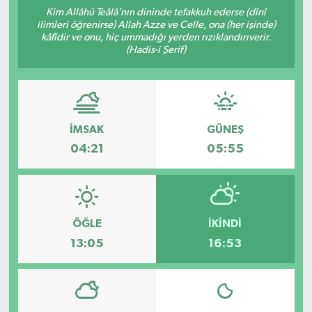
Kim Allâhü Teâlâ’nın dininde tefakkuh ederse (dînî
ilimleri öğrenirse) Allah Azze ve Celle, ona (her işinde)
kâfîdir ve onu, hiç ummadığı yerden rızıklandırıverir.
(Hadis-i Şerif)
İMSAK
GÜNEŞ
04:21
05:55
ÖĞLE
İKINDI
13:05
16:53