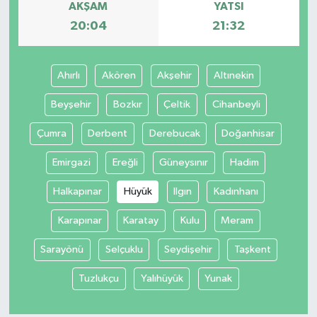
AKŞAM
YATSI
20:04
21:32
Ahırlı
Akören
Akşehir
Altınekin
Beyşehir
Bozkır
Çeltik
Cihanbeyli
Çumra
Derbent
Derebucak
Doğanhisar
Emirgazi
Ereğli
Güneysınır
Hadim
Halkapınar
Hüyük
Ilgın
Kadınhanı
Karapınar
Karatay
Kulu
Meram
Sarayönü
Selçuklu
Seydişehir
Taşkent
Tuzlukçu
Yalıhüyük
Yunak