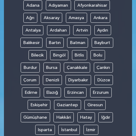
Adana
Adıyaman
Afyonkarahisar
Ağrı
Aksaray
Amasya
Ankara
Antalya
Ardahan
Artvin
Aydın
Balıkesir
Bartın
Batman
Bayburt
Bilecik
Bingöl
Bitlis
Bolu
Burdur
Bursa
Çanakkale
Çankırı
Çorum
Denizli
Diyarbakır
Düzce
Edirne
Elazığ
Erzincan
Erzurum
Eskişehir
Gaziantep
Giresun
Gümüşhane
Hakkâri
Hatay
Iğdır
Isparta
İstanbul
İzmir