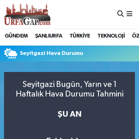
Nöbetçi Eczaneler
GÜNDEM
ŞANLIURFA
TÜRKİYE
TEKNOLOJİ
ÖZ
Hava Durumu
Seyitgazi Hava Durumu
Namaz Vakitleri
Trafik Durumu
Seyitgazi Bugün, Yarın ve 1
Süper Lig Puan Durumu ve Fikstür
Haftalık Hava Durumu Tahmini
Tüm Manşetler
ŞU AN
Son Dakika Haberleri
Haber Arşivi