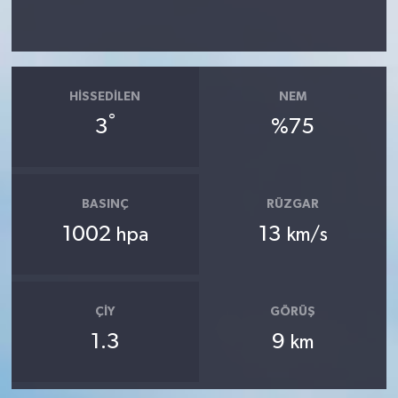
HISSEDILEN
NEM
°
3
%75
BASINÇ
RÜZGAR
1002
13
hpa
km/s
ÇIY
GÖRÜŞ
1.3
9
km