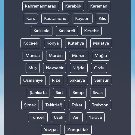
Kahramanmaraş
Karabük
Karaman
Kars
Kastamonu
Kayseri
Kilis
Kırıkkale
Kırklareli
Kırşehir
Kocaeli
Konya
Kütahya
Malatya
Manisa
Mardin
Mersin
Muğla
Muş
Nevşehir
Niğde
Ordu
Osmaniye
Rize
Sakarya
Samsun
Şanlıurfa
Siirt
Sinop
Sivas
Şırnak
Tekirdağ
Tokat
Trabzon
Tunceli
Uşak
Van
Yalova
Yozgat
Zonguldak