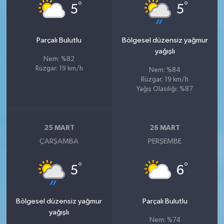
°
°
5
5
Parçalı Bulutlu
Bölgesel düzensiz yağmur
yağışlı
Nem: %82
Rüzgar: 19 km/h
Nem: %84
Rüzgar: 19 km/h
Yağış Olasılığı: %87
25 MART
26 MART
ÇARŞAMBA
PERŞEMBE
°
°
5
6
Bölgesel düzensiz yağmur
Parçalı Bulutlu
yağışlı
Nem: %74