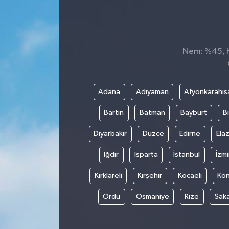
Nem: %45, Hi
Adana
Adıyaman
Afyonkarahis
Bartın
Batman
Bayburt
Bi
Diyarbakır
Düzce
Edirne
Elaz
Iğdır
Isparta
İstanbul
İzmi
Kırklareli
Kırşehir
Kocaeli
Ko
Ordu
Osmaniye
Rize
Sak