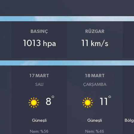
BASINÇ
RÜZGAR
1013
11
hpa
km/s
17 MART
18 MART
SALI
ÇARŞAMBA
°
°
8
11
Güneşli
Güneşli
Bölg
Nem: %56
Nem: %46