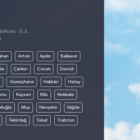
oktası: -5.3,
0
ahan
Artvin
Aydın
Balıkesir
le
Çankırı
Çorum
Denizli
Gümüşhane
Hakkâri
Hatay
onu
Kayseri
Kilis
Kırıkkale
Muğla
Muş
Nevşehir
Niğde
Tekirdağ
Tokat
Trabzon