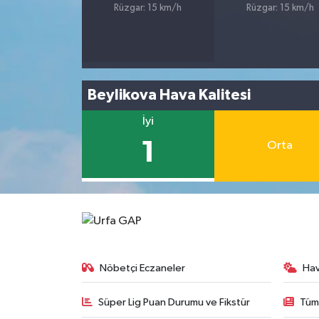
Rüzgar: 15 km/h
Rüzgar: 15 km/h
Beylikova Hava Kalitesi
İyi
1
Orta
Nöbetçi Eczaneler
Ha
Süper Lig Puan Durumu ve Fikstür
Tüm