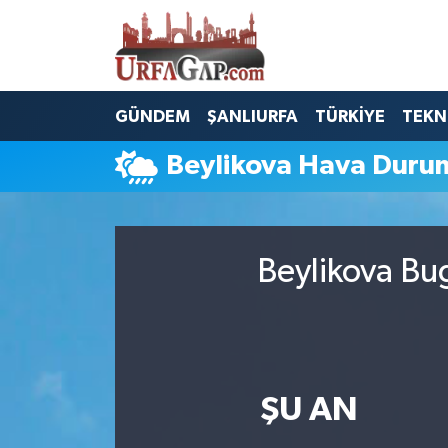
Nöbetçi Eczaneler
GÜNDEM
ŞANLIURFA
TÜRKİYE
TEKN
Hava Durumu
Beylikova Hava Duru
Namaz Vakitleri
Trafik Durumu
Beylikova Bu
Süper Lig Puan Durumu ve Fikstür
Tüm Manşetler
Son Dakika Haberleri
ŞU AN
Haber Arşivi