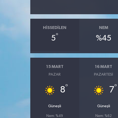
HISSEDILEN
NEM
°
5
%45
15 MART
16 MART
PAZAR
PAZARTESI
°
°
8
7
Güneşli
Güneşli
Nem: %49
Nem: %62