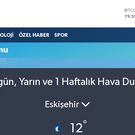
BITC
79.5
DOL
45,4
OLOJİ
ÖZEL HABER
SPOR
EUR
53,3
STER
mu
61,6
G.AL
686
BİST
14.5
gün, Yarın ve 1 Haftalık Hava D
Eskişehir
°
12