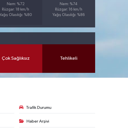
Nem: %72
Nem: %74
Rüzgar: 18 km/h
Rüzgar: 16 km/h
Yağış Olasılığı: %80
Yağış Olasılığı: %86
Çok Sağlıksız
Tehlikeli
Trafik Durumu
Haber Arşivi