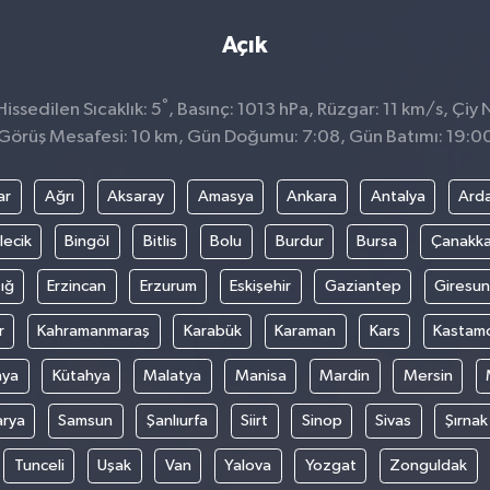
Açık
°
ssedilen Sıcaklık: 5
, Basınç: 1013 hPa, Rüzgar: 11 km/s, Çiy N
Görüş Mesafesi: 10 km, Gün Doğumu: 7:08, Gün Batımı: 19:0
ar
Ağrı
Aksaray
Amasya
Ankara
Antalya
Ard
lecik
Bingöl
Bitlis
Bolu
Burdur
Bursa
Çanakka
ığ
Erzincan
Erzurum
Eskişehir
Gaziantep
Giresun
r
Kahramanmaraş
Karabük
Karaman
Kars
Kastam
nya
Kütahya
Malatya
Manisa
Mardin
Mersin
arya
Samsun
Şanlıurfa
Siirt
Sinop
Sivas
Şırnak
Tunceli
Uşak
Van
Yalova
Yozgat
Zonguldak