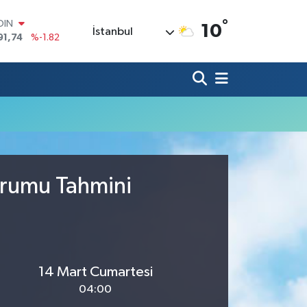
°
OIN
10
İstanbul
91,74
%-1.82
AR
3620
%0.02
O
8690
%0.19
LİN
0380
%0.18
TIN
2,09000
%0.19
100
98,00
%0
urumu Tahmini
14 Mart Cumartesi
04:00