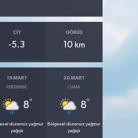
ÇIY
GÖRÜŞ
-5.3
10
km
19 MART
20 MART
PERŞEMBE
CUMA
°
°
8
8
esel düzensiz yağmur
Bölgesel düzensiz yağmur
yağışlı
yağışlı