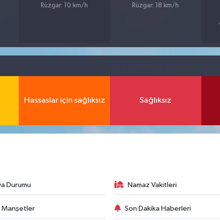
Rüzgar: 10 km/h
Rüzgar: 18 km/h
Hassaslar için sağlıksız
Sağlıksız
va Durumu
Namaz Vakitleri
 Manşetler
Son Dakika Haberleri