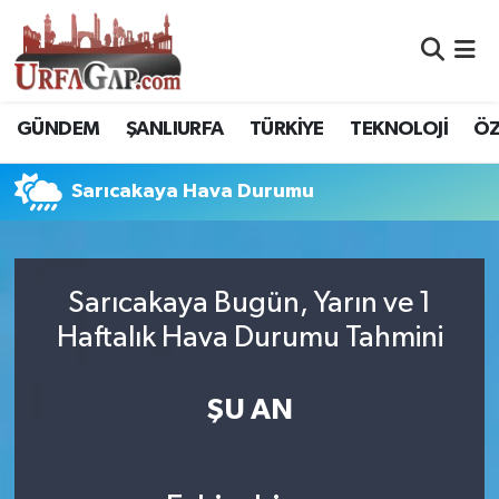
Nöbetçi Eczaneler
GÜNDEM
ŞANLIURFA
TÜRKİYE
TEKNOLOJİ
ÖZ
Hava Durumu
Sarıcakaya Hava Durumu
Namaz Vakitleri
Trafik Durumu
Sarıcakaya Bugün, Yarın ve 1
Süper Lig Puan Durumu ve Fikstür
Haftalık Hava Durumu Tahmini
Tüm Manşetler
ŞU AN
Son Dakika Haberleri
Haber Arşivi