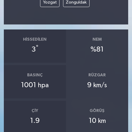
Yozgat
Zonguldak
HISSEDILEN
NEM
°
3
%81
BASINÇ
RÜZGAR
1001
9
hpa
km/s
ÇIY
GÖRÜŞ
1.9
10
km