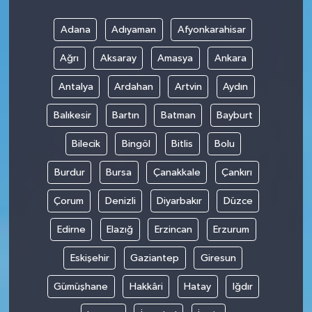
Adana
Adıyaman
Afyonkarahisar
Ağrı
Aksaray
Amasya
Ankara
Antalya
Ardahan
Artvin
Aydın
Balıkesir
Bartın
Batman
Bayburt
Bilecik
Bingöl
Bitlis
Bolu
Burdur
Bursa
Çanakkale
Çankırı
Çorum
Denizli
Diyarbakır
Düzce
Edirne
Elazığ
Erzincan
Erzurum
Eskişehir
Gaziantep
Giresun
Gümüşhane
Hakkâri
Hatay
Iğdır