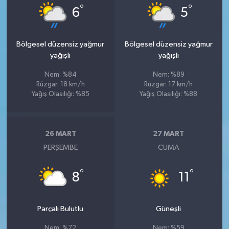
°
°
6
5
Bölgesel düzensiz yağmur
Bölgesel düzensiz yağmur
yağışlı
yağışlı
Nem: %84
Nem: %89
Rüzgar: 18 km/h
Rüzgar: 17 km/h
Yağış Olasılığı: %85
Yağış Olasılığı: %88
26 MART
27 MART
PERŞEMBE
CUMA
°
°
8
11
Parçalı Bulutlu
Güneşli
Nem: %72
Nem: %59