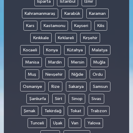
Isparta
İstanbul
İzmir
Kahramanmaraş
Karabük
Karaman
Kars
Kastamonu
Kayseri
Kilis
Kırıkkale
Kırklareli
Kırşehir
Kocaeli
Konya
Kütahya
Malatya
Manisa
Mardin
Mersin
Muğla
Muş
Nevşehir
Niğde
Ordu
Osmaniye
Rize
Sakarya
Samsun
Şanlıurfa
Siirt
Sinop
Sivas
Şırnak
Tekirdağ
Tokat
Trabzon
Tunceli
Uşak
Van
Yalova