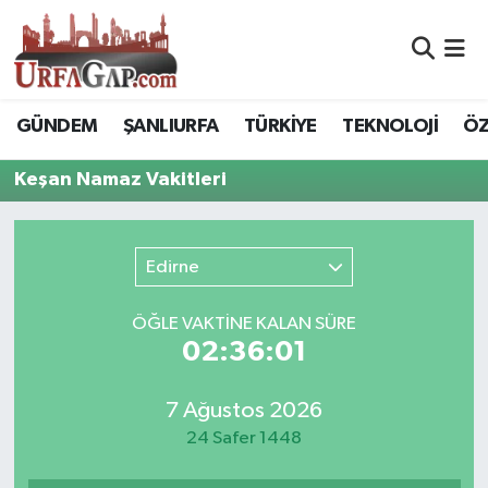
Nöbetçi Eczaneler
GÜNDEM
ŞANLIURFA
TÜRKİYE
TEKNOLOJİ
ÖZ
Hava Durumu
Keşan Namaz Vakitleri
Namaz Vakitleri
Trafik Durumu
Edirne
Süper Lig Puan Durumu ve Fikstür
ÖĞLE VAKTİNE KALAN SÜRE
02:36:01
Tüm Manşetler
7 Ağustos 2026
Son Dakika Haberleri
24 Safer 1448
Haber Arşivi