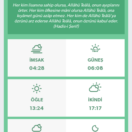
Her kim lisanına sahip olursa, Allâhü Teâlâ, onun ayıplarını
örter. Her kim öfkesine mâni olursa Allâhü Teâlâ, ona
kıyâmet günü azâp etmez. Her kim de Allâhü Teâlâ’ya
özrünü arz ederse Allâhü Teâlâ, onun özrünü kabul eder.
(Hadis-i Şerif)
İMSAK
GÜNEŞ
04:28
06:08
ÖĞLE
İKINDI
13:24
17:17