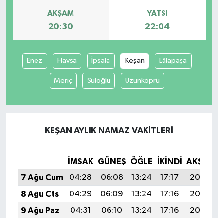
AKŞAM
YATSI
20:30
22:04
Enez
Havsa
İpsala
Keşan
Lâlapaşa
Meriç
Süloğlu
Uzunköprü
KEŞAN AYLIK NAMAZ VAKITLERI
İMSAK
GÜNEŞ
ÖĞLE
İKINDI
AKŞAM
7 Ağu Cum
04:28
06:08
13:24
17:17
20:30
8 Ağu Cts
04:29
06:09
13:24
17:16
20:29
9 Ağu Paz
04:31
06:10
13:24
17:16
20:28