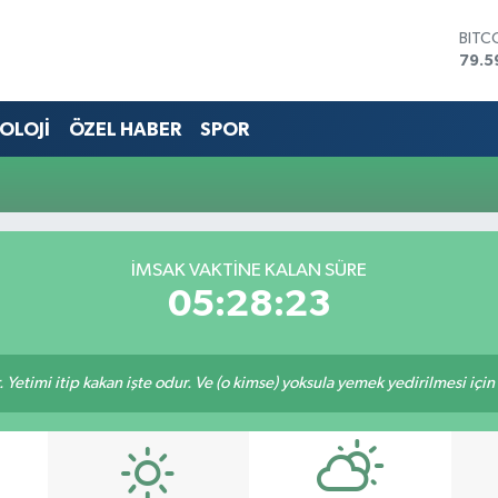
BITC
79.5
DOL
45,4
OLOJİ
ÖZEL HABER
SPOR
EUR
53,3
STER
61,6
G.AL
686
BİST
İMSAK VAKTİNE KALAN SÜRE
14.5
05:28:23
 Yetimi itip kakan işte odur. Ve (o kimse) yoksula yemek yedirilmesi içi