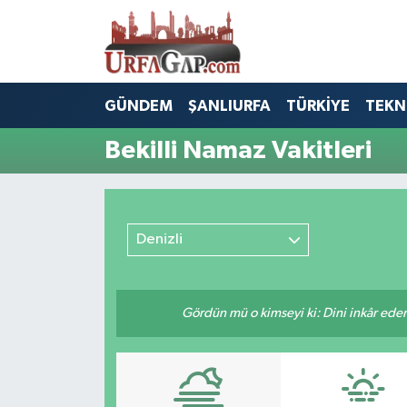
Nöbetçi Eczaneler
GÜNDEM
ŞANLIURFA
TÜRKİYE
TEKN
Hava Durumu
Bekilli Namaz Vakitleri
Namaz Vakitleri
Trafik Durumu
Denizli
Süper Lig Puan Durumu ve Fikstür
Tüm Manşetler
Gördün mü o kimseyi ki: Dini inkâr eder.
Son Dakika Haberleri
Haber Arşivi