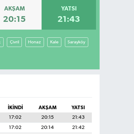
AKŞAM
YATSI
20:15
21:43
k
Çivril
Honaz
Kale
Sarayköy
İKINDI
AKŞAM
YATSI
17:02
20:15
21:43
17:02
20:14
21:42