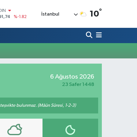
°
OIN
10
İstanbul
91,74
%-1.82
AR
3620
%0.02
O
8690
%0.19
LİN
0380
%0.18
TIN
2,09000
%0.19
100
6 Ağustos 2026
98,00
%0
23 Safer 1448
n teşvikte bulunmaz. (Mâûn Sûresi, 1-2-3)