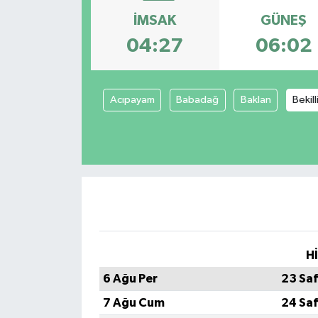
İMSAK
GÜNEŞ
04:27
06:02
Acıpayam
Babadağ
Baklan
Bekill
H
6 Ağu Per
23 Sa
7 Ağu Cum
24 Sa