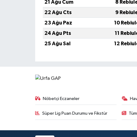
21 Ağu Cum
8 Rebiul
22 Ağu Cts
9 Rebiul
23 Ağu Paz
10 Rebiu
24 Ağu Pts
11 Rebiu
25 Ağu Sal
12 Rebiu
Nöbetçi Eczaneler
Ha
Süper Lig Puan Durumu ve Fikstür
Tüm