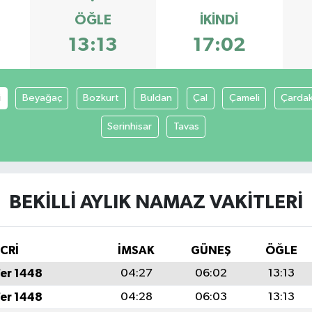
ÖĞLE
İKINDI
13:13
17:02
i
Beyağaç
Bozkurt
Buldan
Çal
Çameli
Çarda
Serinhisar
Tavas
BEKILLI AYLIK NAMAZ VAKITLERI
İCRİ
İMSAK
GÜNEŞ
ÖĞLE
fer 1448
04:27
06:02
13:13
fer 1448
04:28
06:03
13:13