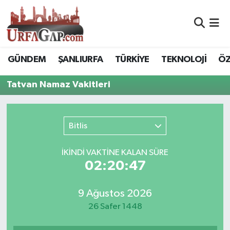
Nöbetçi Eczaneler
GÜNDEM
ŞANLIURFA
TÜRKİYE
TEKNOLOJİ
ÖZ
Hava Durumu
Tatvan Namaz Vakitleri
Namaz Vakitleri
Trafik Durumu
Bitlis
Süper Lig Puan Durumu ve Fikstür
İKINDI VAKTİNE KALAN SÜRE
02:20:47
Tüm Manşetler
9 Ağustos 2026
Son Dakika Haberleri
26 Safer 1448
Haber Arşivi