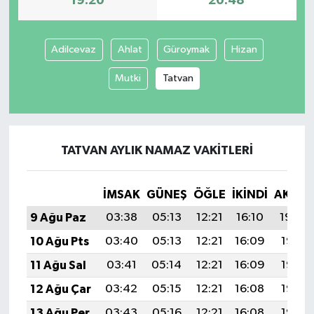
19:20
20:48
Adilcevaz
Ahlat
Güroymak
Hizan
Mutki
Tatvan
TATVAN AYLIK NAMAZ VAKITLERI
İMSAK
GÜNEŞ
ÖĞLE
İKINDI
AKŞA
9 Ağu Paz
03:38
05:13
12:21
16:10
19:20
10 Ağu Pts
03:40
05:13
12:21
16:09
19:19
11 Ağu Sal
03:41
05:14
12:21
16:09
19:18
12 Ağu Çar
03:42
05:15
12:21
16:08
19:17
13 Ağu Per
03:43
05:16
12:21
16:08
19:16