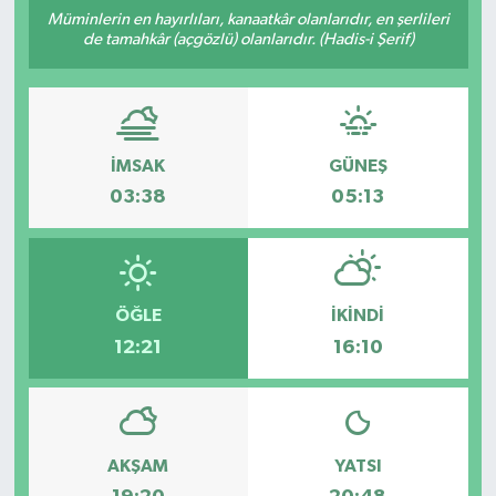
Müminlerin en hayırlıları, kanaatkâr olanlarıdır, en şerlileri
de tamahkâr (açgözlü) olanlarıdır. (Hadis-i Şerif)
İMSAK
GÜNEŞ
03:38
05:13
ÖĞLE
İKINDI
12:21
16:10
AKŞAM
YATSI