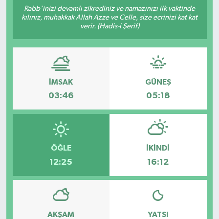
Rabb’inizi devamlı zikrediniz ve namazınızı ilk vaktinde
kılınız, muhakkak Allah Azze ve Celle, size ecrinizi kat kat
verir. (Hadis-i Şerif)
İMSAK
GÜNEŞ
03:46
05:18
ÖĞLE
İKINDI
12:25
16:12
AKŞAM
YATSI