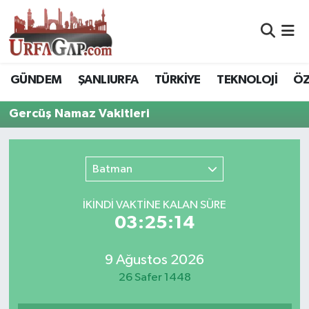
Nöbetçi Eczaneler
GÜNDEM
ŞANLIURFA
TÜRKİYE
TEKNOLOJİ
ÖZ
Hava Durumu
Gercüş Namaz Vakitleri
Namaz Vakitleri
Trafik Durumu
Batman
Süper Lig Puan Durumu ve Fikstür
İKINDI VAKTİNE KALAN SÜRE
03:25:14
Tüm Manşetler
9 Ağustos 2026
Son Dakika Haberleri
26 Safer 1448
Haber Arşivi