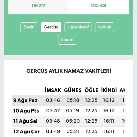
19:22
20:48
Beşiri
Gercüş
Hasankeyf
Kozluk
Sason
GERCÜŞ AYLIK NAMAZ VAKITLERI
İMSAK
GÜNEŞ
ÖĞLE
İKINDI
AKŞA
9 Ağu Paz
03:46
05:18
12:25
16:12
19:22
10 Ağu Pts
03:47
05:19
12:25
16:12
19:21
11 Ağu Sal
03:48
05:20
12:25
16:11
19:20
12 Ağu Çar
03:49
05:21
12:25
16:11
19:19