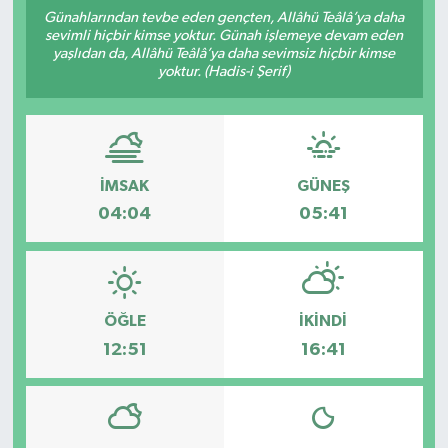
Günahlarından tevbe eden gençten, Allâhü Teâlâ’ya daha
sevimli hiçbir kimse yoktur. Günah işlemeye devam eden
yaşlıdan da, Allâhü Teâlâ’ya daha sevimsiz hiçbir kimse
yoktur. (Hadis-i Şerif)
İMSAK
GÜNEŞ
04:04
05:41
ÖĞLE
İKINDI
12:51
16:41