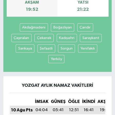
AKŞAM
YATSI
19:52
21:22
Akdağmadeni
Boğazlıyan
Çandır
Çayıralan
Çekerek
Kadışehri
Saraykent
Sarıkaya
Şefaatli
Sorgun
Yenifakılı
Yerköy
YOZGAT AYLIK NAMAZ VAKITLERI
İMSAK
GÜNEŞ
ÖĞLE
İKINDI
AKŞAM
10 Ağu Pts
04:04
05:41
12:51
16:41
19:52