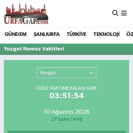
Nöbetçi Eczaneler
GÜNDEM
ŞANLIURFA
TÜRKİYE
TEKNOLOJİ
ÖZ
Hava Durumu
Yozgat Namaz Vakitleri
Namaz Vakitleri
Trafik Durumu
Yozgat
Süper Lig Puan Durumu ve Fikstür
ÖĞLE VAKTİNE KALAN SÜRE
03:51:54
Tüm Manşetler
10 Ağustos 2026
Son Dakika Haberleri
27 Safer 1448
Haber Arşivi