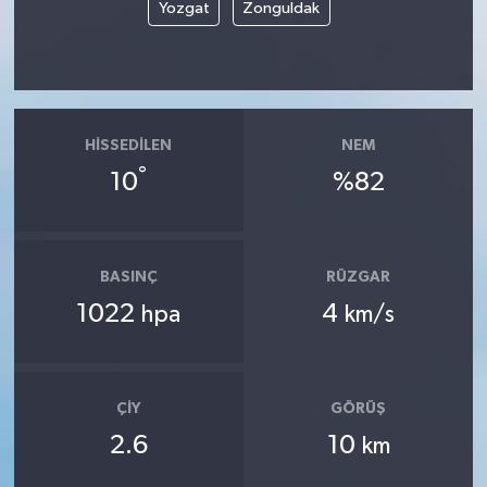
Yozgat
Zonguldak
HISSEDILEN
NEM
°
10
%82
BASINÇ
RÜZGAR
1022
4
hpa
km/s
ÇIY
GÖRÜŞ
2.6
10
km