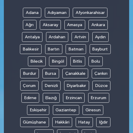
Adana
Adıyaman
Afyonkarahisar
Ağrı
Aksaray
Amasya
Ankara
Antalya
Ardahan
Artvin
Aydın
Balıkesir
Bartın
Batman
Bayburt
Bilecik
Bingöl
Bitlis
Bolu
Burdur
Bursa
Çanakkale
Çankırı
Çorum
Denizli
Diyarbakır
Düzce
Edirne
Elazığ
Erzincan
Erzurum
Eskişehir
Gaziantep
Giresun
Gümüşhane
Hakkâri
Hatay
Iğdır