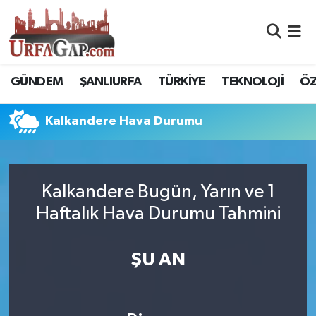
Nöbetçi Eczaneler
GÜNDEM
ŞANLIURFA
TÜRKİYE
TEKNOLOJİ
ÖZ
Hava Durumu
Kalkandere Hava Durumu
Namaz Vakitleri
Trafik Durumu
Kalkandere Bugün, Yarın ve 1
Süper Lig Puan Durumu ve Fikstür
Haftalık Hava Durumu Tahmini
Tüm Manşetler
ŞU AN
Son Dakika Haberleri
Haber Arşivi