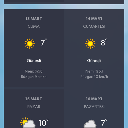
13 MART
14 MART
CUMA
CUMARTESI
°
°
7
8
Güneşli
Güneşli
Nem: %56
Nem: %53
Rüzgar: 9 km/h
Rüzgar: 10 km/h
15 MART
16 MART
PAZAR
PAZARTESI
°
°
10
7