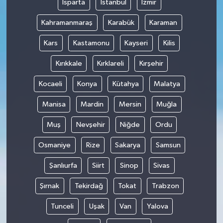
Isparta
İstanbul
İzmir
Kahramanmaraş
Karabük
Karaman
Kars
Kastamonu
Kayseri
Kilis
Kırıkkale
Kırklareli
Kırşehir
Kocaeli
Konya
Kütahya
Malatya
Manisa
Mardin
Mersin
Muğla
Muş
Nevşehir
Niğde
Ordu
Osmaniye
Rize
Sakarya
Samsun
Şanlıurfa
Siirt
Sinop
Sivas
Şırnak
Tekirdağ
Tokat
Trabzon
Tunceli
Uşak
Van
Yalova