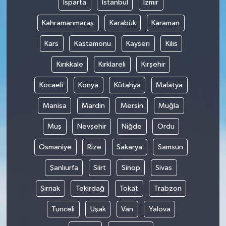
Isparta
İstanbul
İzmir
Kahramanmaraş
Karabük
Karaman
Kars
Kastamonu
Kayseri
Kilis
Kırıkkale
Kırklareli
Kırşehir
Kocaeli
Konya
Kütahya
Malatya
Manisa
Mardin
Mersin
Muğla
Muş
Nevşehir
Niğde
Ordu
Osmaniye
Rize
Sakarya
Samsun
Şanlıurfa
Siirt
Sinop
Sivas
Şırnak
Tekirdağ
Tokat
Trabzon
Tunceli
Uşak
Van
Yalova