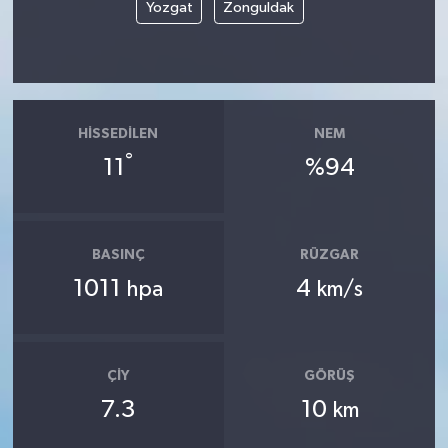
Yozgat
Zonguldak
HISSEDILEN
NEM
°
11
%94
BASINÇ
RÜZGAR
1011
4
hpa
km/s
ÇIY
GÖRÜŞ
7.3
10
km