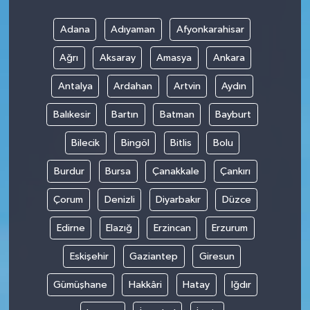
Adana
Adıyaman
Afyonkarahisar
Ağrı
Aksaray
Amasya
Ankara
Antalya
Ardahan
Artvin
Aydın
Balıkesir
Bartın
Batman
Bayburt
Bilecik
Bingöl
Bitlis
Bolu
Burdur
Bursa
Çanakkale
Çankırı
Çorum
Denizli
Diyarbakır
Düzce
Edirne
Elazığ
Erzincan
Erzurum
Eskişehir
Gaziantep
Giresun
Gümüşhane
Hakkâri
Hatay
Iğdır