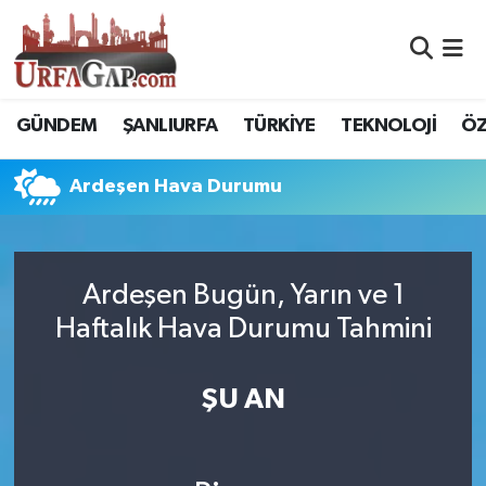
Nöbetçi Eczaneler
GÜNDEM
ŞANLIURFA
TÜRKİYE
TEKNOLOJİ
ÖZ
Hava Durumu
Ardeşen Hava Durumu
Namaz Vakitleri
Trafik Durumu
Ardeşen Bugün, Yarın ve 1
Süper Lig Puan Durumu ve Fikstür
Haftalık Hava Durumu Tahmini
Tüm Manşetler
ŞU AN
Son Dakika Haberleri
Haber Arşivi