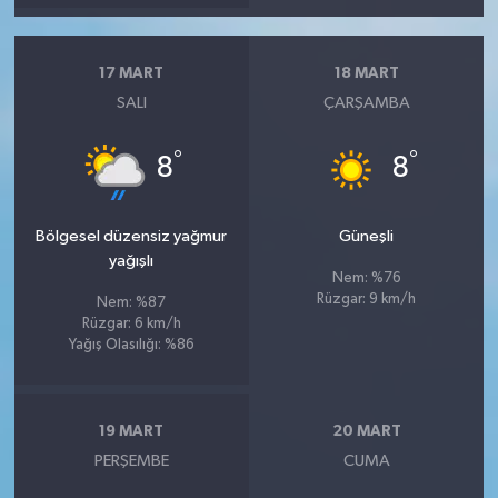
17 MART
18 MART
SALI
ÇARŞAMBA
°
°
8
8
Bölgesel düzensiz yağmur
Güneşli
yağışlı
Nem: %76
Rüzgar: 9 km/h
Nem: %87
Rüzgar: 6 km/h
Yağış Olasılığı: %86
19 MART
20 MART
PERŞEMBE
CUMA