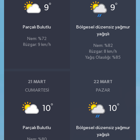
°
°
9
9
Parçalı Bulutlu
Bölgesel düzensiz yağmur
yağışlı
Nem: %72
Rüzgar: 9 km/h
Nem: %82
Rüzgar: 8 km/h
Yağış Olasılığı: %85
21 MART
22 MART
CUMARTESI
PAZAR
°
°
10
10
Parçalı Bulutlu
Bölgesel düzensiz yağmur
yağışlı
Nem: %80