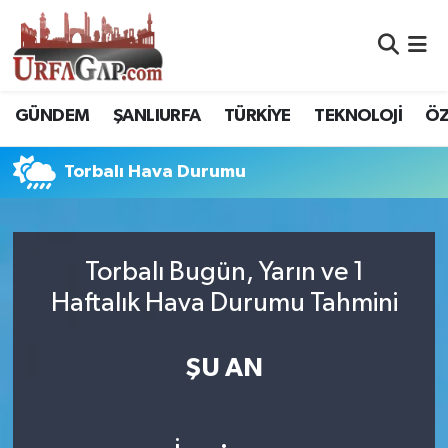
Nöbetçi Eczaneler
GÜNDEM
ŞANLIURFA
TÜRKİYE
TEKNOLOJİ
ÖZ
Hava Durumu
Torbalı Hava Durumu
Namaz Vakitleri
Trafik Durumu
Torbalı Bugün, Yarın ve 1
Süper Lig Puan Durumu ve Fikstür
Haftalık Hava Durumu Tahmini
Tüm Manşetler
ŞU AN
Son Dakika Haberleri
Haber Arşivi