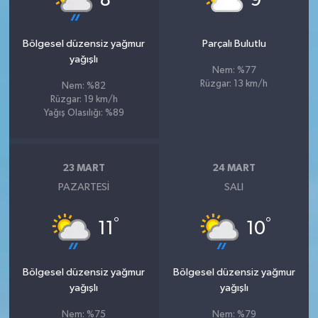
8
9
Bölgesel düzensiz yağmur
Parçalı Bulutlu
yağışlı
Nem: %77
Rüzgar: 13 km/h
Nem: %82
Rüzgar: 19 km/h
Yağış Olasılığı: %89
23 MART
24 MART
PAZARTESI
SALI
°
°
11
10
Bölgesel düzensiz yağmur
Bölgesel düzensiz yağmur
yağışlı
yağışlı
Nem: %75
Nem: %79