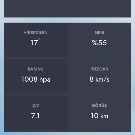
HISSEDILEN
NEM
°
17
%55
BASINÇ
RÜZGAR
1008
8
hpa
km/s
ÇIY
GÖRÜŞ
7.1
10
km