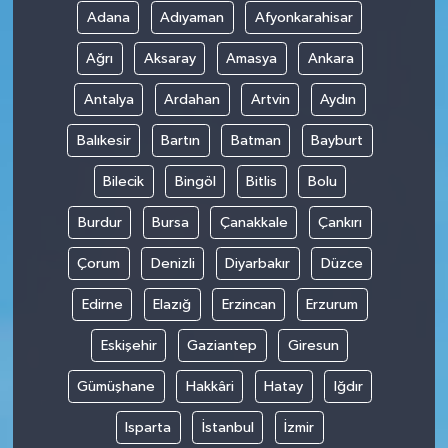
Adana
Adıyaman
Afyonkarahisar
Ağrı
Aksaray
Amasya
Ankara
Antalya
Ardahan
Artvin
Aydın
Balıkesir
Bartın
Batman
Bayburt
Bilecik
Bingöl
Bitlis
Bolu
Burdur
Bursa
Çanakkale
Çankırı
Çorum
Denizli
Diyarbakır
Düzce
Edirne
Elazığ
Erzincan
Erzurum
Eskişehir
Gaziantep
Giresun
Gümüşhane
Hakkâri
Hatay
Iğdır
Isparta
İstanbul
İzmir