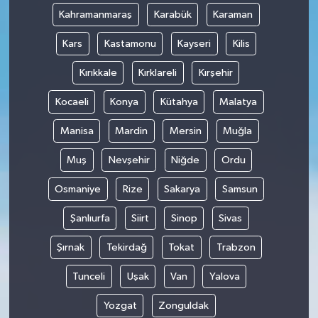
Kahramanmaraş
Karabük
Karaman
Kars
Kastamonu
Kayseri
Kilis
Kırıkkale
Kırklareli
Kırşehir
Kocaeli
Konya
Kütahya
Malatya
Manisa
Mardin
Mersin
Muğla
Muş
Nevşehir
Niğde
Ordu
Osmaniye
Rize
Sakarya
Samsun
Şanlıurfa
Siirt
Sinop
Sivas
Şırnak
Tekirdağ
Tokat
Trabzon
Tunceli
Uşak
Van
Yalova
Yozgat
Zonguldak