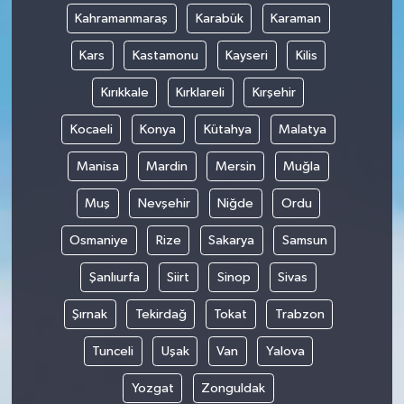
Kahramanmaraş
Karabük
Karaman
Kars
Kastamonu
Kayseri
Kilis
Kırıkkale
Kırklareli
Kırşehir
Kocaeli
Konya
Kütahya
Malatya
Manisa
Mardin
Mersin
Muğla
Muş
Nevşehir
Niğde
Ordu
Osmaniye
Rize
Sakarya
Samsun
Şanlıurfa
Siirt
Sinop
Sivas
Şırnak
Tekirdağ
Tokat
Trabzon
Tunceli
Uşak
Van
Yalova
Yozgat
Zonguldak