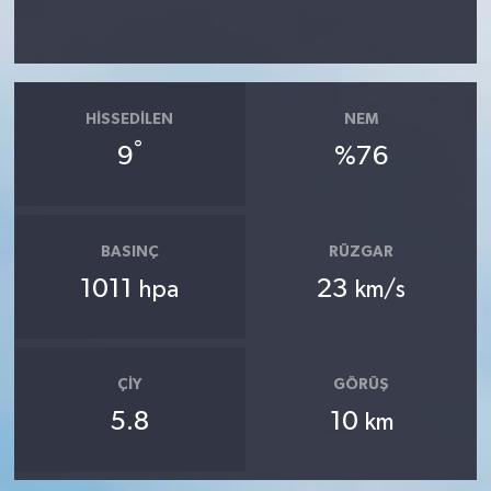
HISSEDILEN
NEM
°
9
%76
BASINÇ
RÜZGAR
1011
23
hpa
km/s
ÇIY
GÖRÜŞ
5.8
10
km