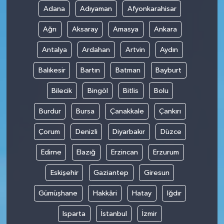
Adana
Adıyaman
Afyonkarahisar
Ağrı
Aksaray
Amasya
Ankara
Antalya
Ardahan
Artvin
Aydın
Balıkesir
Bartın
Batman
Bayburt
Bilecik
Bingöl
Bitlis
Bolu
Burdur
Bursa
Çanakkale
Çankırı
Çorum
Denizli
Diyarbakır
Düzce
Edirne
Elazığ
Erzincan
Erzurum
Eskişehir
Gaziantep
Giresun
Gümüşhane
Hakkâri
Hatay
Iğdır
Isparta
İstanbul
İzmir