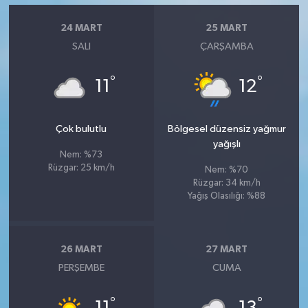
24 MART
25 MART
SALI
ÇARŞAMBA
°
°
11
12
Çok bulutlu
Bölgesel düzensiz yağmur
yağışlı
Nem: %73
Rüzgar: 25 km/h
Nem: %70
Rüzgar: 34 km/h
Yağış Olasılığı: %88
26 MART
27 MART
PERŞEMBE
CUMA
°
°