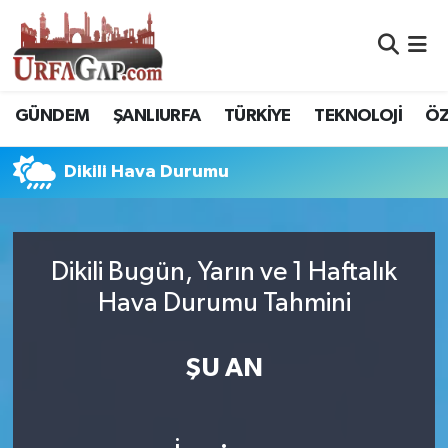
Nöbetçi Eczaneler
GÜNDEM
ŞANLIURFA
TÜRKİYE
TEKNOLOJİ
ÖZ
Hava Durumu
Dikili Hava Durumu
Namaz Vakitleri
Trafik Durumu
Dikili Bugün, Yarın ve 1 Haftalık
Süper Lig Puan Durumu ve Fikstür
Hava Durumu Tahmini
Tüm Manşetler
ŞU AN
Son Dakika Haberleri
Haber Arşivi