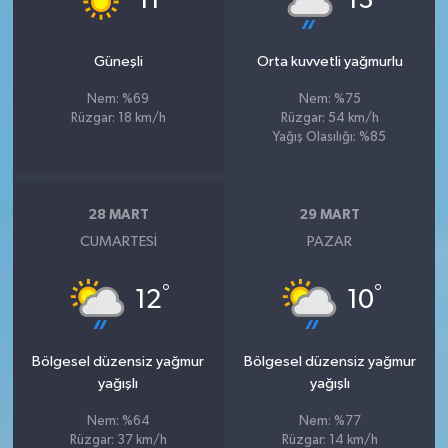
11
13
Güneşli
Orta kuvvetli yağmurlu
Nem: %69
Nem: %75
Rüzgar: 18 km/h
Rüzgar: 54 km/h
Yağış Olasılığı: %85
28 MART
29 MART
CUMARTESI
PAZAR
°
°
12
10
Bölgesel düzensiz yağmur
Bölgesel düzensiz yağmur
yağışlı
yağışlı
Nem: %64
Nem: %77
Rüzgar: 37 km/h
Rüzgar: 14 km/h