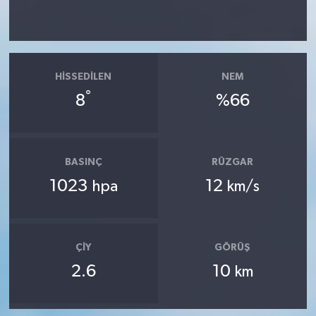
HISSEDILEN
NEM
°
8
%66
BASINÇ
RÜZGAR
1023
12
hpa
km/s
ÇIY
GÖRÜŞ
2.6
10
km