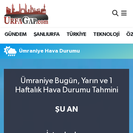
Nöbetçi Eczaneler
GÜNDEM
ŞANLIURFA
TÜRKİYE
TEKNOLOJİ
ÖZ
Hava Durumu
Ümraniye Hava Durumu
Namaz Vakitleri
Trafik Durumu
Ümraniye Bugün, Yarın ve 1
Süper Lig Puan Durumu ve Fikstür
Haftalık Hava Durumu Tahmini
Tüm Manşetler
ŞU AN
Son Dakika Haberleri
Haber Arşivi