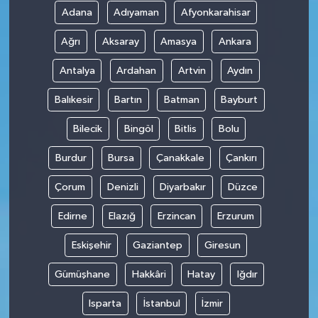
Adana
Adıyaman
Afyonkarahisar
Ağrı
Aksaray
Amasya
Ankara
Antalya
Ardahan
Artvin
Aydın
Balıkesir
Bartın
Batman
Bayburt
Bilecik
Bingöl
Bitlis
Bolu
Burdur
Bursa
Çanakkale
Çankırı
Çorum
Denizli
Diyarbakır
Düzce
Edirne
Elazığ
Erzincan
Erzurum
Eskişehir
Gaziantep
Giresun
Gümüşhane
Hakkâri
Hatay
Iğdır
Isparta
İstanbul
İzmir