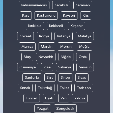
Kahramanmaraş
Karabük
Karaman
Kars
Kastamonu
Kayseri
Kilis
Kırıkkale
Kırklareli
Kırşehir
Kocaeli
Konya
Kütahya
Malatya
Manisa
Mardin
Mersin
Muğla
Muş
Nevşehir
Niğde
Ordu
Osmaniye
Rize
Sakarya
Samsun
Şanlıurfa
Siirt
Sinop
Sivas
Şırnak
Tekirdağ
Tokat
Trabzon
Tunceli
Uşak
Van
Yalova
Yozgat
Zonguldak