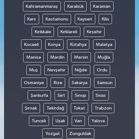
Kahramanmaraş
Karabük
Karaman
Kars
Kastamonu
Kayseri
Kilis
Kırıkkale
Kırklareli
Kırşehir
Kocaeli
Konya
Kütahya
Malatya
Manisa
Mardin
Mersin
Muğla
Muş
Nevşehir
Niğde
Ordu
Osmaniye
Rize
Sakarya
Samsun
Şanlıurfa
Siirt
Sinop
Sivas
Şırnak
Tekirdağ
Tokat
Trabzon
Tunceli
Uşak
Van
Yalova
Yozgat
Zonguldak