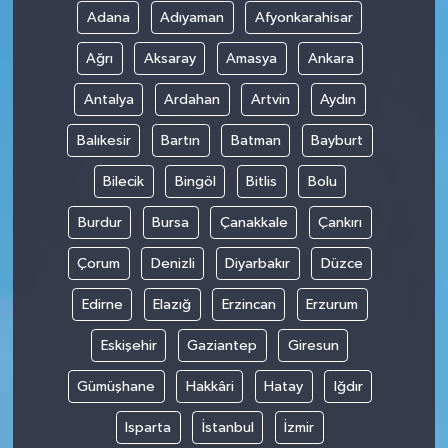
Adana
Adıyaman
Afyonkarahisar
Ağrı
Aksaray
Amasya
Ankara
Antalya
Ardahan
Artvin
Aydın
Balıkesir
Bartın
Batman
Bayburt
Bilecik
Bingöl
Bitlis
Bolu
Burdur
Bursa
Çanakkale
Çankırı
Çorum
Denizli
Diyarbakır
Düzce
Edirne
Elazığ
Erzincan
Erzurum
Eskişehir
Gaziantep
Giresun
Gümüşhane
Hakkâri
Hatay
Iğdır
Isparta
İstanbul
İzmir