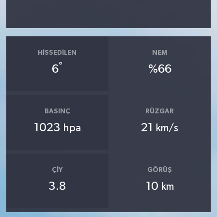
HISSEDILEN
NEM
°
6
%66
BASINÇ
RÜZGAR
1023
21
hpa
km/s
ÇIY
GÖRÜŞ
3.8
10
km