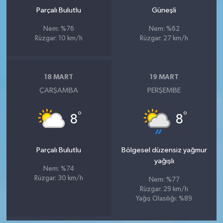
Parçalı Bulutlu
Güneşli
Nem: %76
Nem: %62
Rüzgar: 10 km/h
Rüzgar: 27 km/h
18 MART
19 MART
ÇARŞAMBA
PERŞEMBE
°
°
8
8
Parçalı Bulutlu
Bölgesel düzensiz yağmur
yağışlı
Nem: %74
Rüzgar: 30 km/h
Nem: %77
Rüzgar: 29 km/h
Yağış Olasılığı: %89