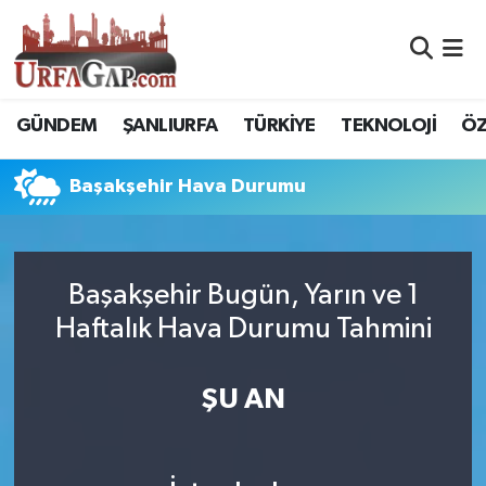
Nöbetçi Eczaneler
GÜNDEM
ŞANLIURFA
TÜRKİYE
TEKNOLOJİ
ÖZ
Hava Durumu
Başakşehir Hava Durumu
Namaz Vakitleri
Trafik Durumu
Başakşehir Bugün, Yarın ve 1
Süper Lig Puan Durumu ve Fikstür
Haftalık Hava Durumu Tahmini
Tüm Manşetler
ŞU AN
Son Dakika Haberleri
Haber Arşivi