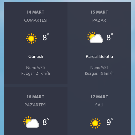
14 MART
15 MART
CUMARTESI
PAZAR
°
°
8
8
Güneşli
Parçalı Bulutlu
Nem: %75
Nem: %81
Rüzgar: 21 km/h
Rüzgar: 19 km/h
16 MART
17 MART
PAZARTESI
SALI
°
°
8
9