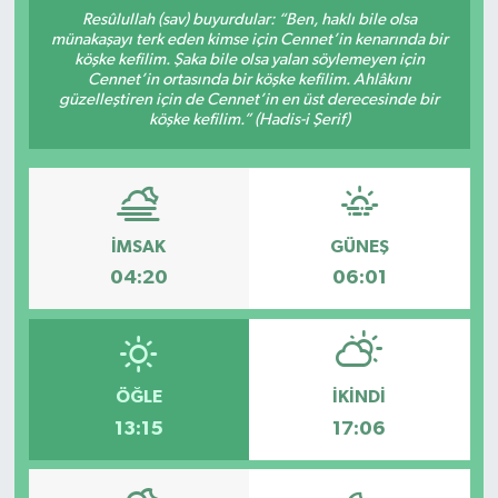
Resûlullah (sav) buyurdular: “Ben, haklı bile olsa
münakaşayı terk eden kimse için Cennet’in kenarında bir
köşke kefilim. Şaka bile olsa yalan söylemeyen için
Cennet’in ortasında bir köşke kefilim. Ahlâkını
güzelleştiren için de Cennet’in en üst derecesinde bir
köşke kefilim.” (Hadis-i Şerif)
İMSAK
GÜNEŞ
04:20
06:01
ÖĞLE
İKINDI
13:15
17:06