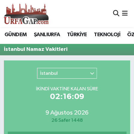
Nöbetçi Eczaneler
GÜNDEM
ŞANLIURFA
TÜRKİYE
TEKNOLOJİ
ÖZ
Hava Durumu
İstanbul Namaz Vakitleri
Namaz Vakitleri
Trafik Durumu
İstanbul
Süper Lig Puan Durumu ve Fikstür
İKINDI VAKTİNE KALAN SÜRE
02:16:09
Tüm Manşetler
9 Ağustos 2026
Son Dakika Haberleri
26 Safer 1448
Haber Arşivi