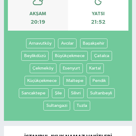
AKŞAM
YATSI
20:19
21:52
Arnavutköy
Avcılar
Başakşehir
Beylikdüzü
Büyükçekmece
Çatalca
Çekmeköy
Esenyurt
Kartal
Küçükçekmece
Maltepe
Pendik
Sancaktepe
Şile
Silivri
Sultanbeyli
Sultangazi
Tuzla