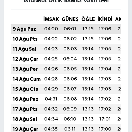
İSTANBUL AYLIK NAMAZ VAKITLERI
İMSAK
GÜNEŞ
ÖĞLE
İKINDI
AKŞA
9 Ağu Paz
04:20
06:01
13:15
17:06
20:19
10 Ağu Pts
04:22
06:02
13:15
17:06
20:18
11 Ağu Sal
04:23
06:03
13:14
17:05
20:16
12 Ağu Çar
04:25
06:04
13:14
17:05
20:15
13 Ağu Per
04:26
06:05
13:14
17:04
20:14
14 Ağu Cum
04:28
06:06
13:14
17:03
20:12
15 Ağu Cts
04:29
06:07
13:14
17:03
20:11
16 Ağu Paz
04:31
06:08
13:14
17:02
20:10
17 Ağu Pts
04:32
06:09
13:13
17:02
20:08
18 Ağu Sal
04:34
06:10
13:13
17:01
20:07
19 Ağu Çar
04:35
06:11
13:13
17:00
20:05