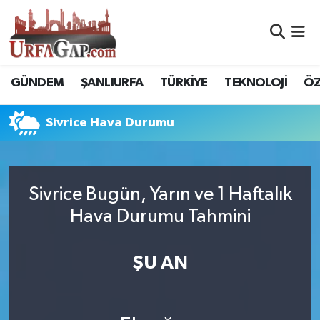
Nöbetçi Eczaneler
GÜNDEM
ŞANLIURFA
TÜRKİYE
TEKNOLOJİ
ÖZ
Hava Durumu
Sivrice Hava Durumu
Namaz Vakitleri
Trafik Durumu
Sivrice Bugün, Yarın ve 1 Haftalık
Süper Lig Puan Durumu ve Fikstür
Hava Durumu Tahmini
Tüm Manşetler
ŞU AN
Son Dakika Haberleri
Haber Arşivi