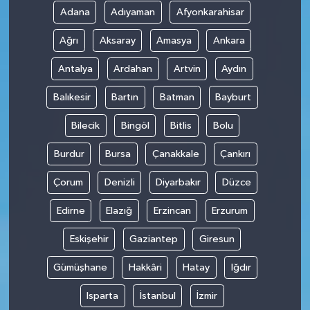
Adana
Adıyaman
Afyonkarahisar
Ağrı
Aksaray
Amasya
Ankara
Antalya
Ardahan
Artvin
Aydın
Balıkesir
Bartın
Batman
Bayburt
Bilecik
Bingöl
Bitlis
Bolu
Burdur
Bursa
Çanakkale
Çankırı
Çorum
Denizli
Diyarbakır
Düzce
Edirne
Elazığ
Erzincan
Erzurum
Eskişehir
Gaziantep
Giresun
Gümüşhane
Hakkâri
Hatay
Iğdır
Isparta
İstanbul
İzmir