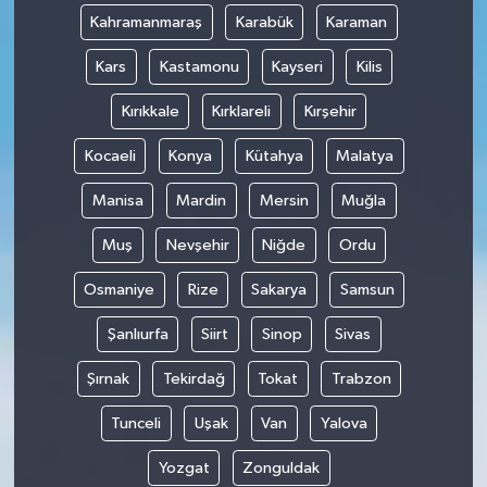
Kahramanmaraş
Karabük
Karaman
Kars
Kastamonu
Kayseri
Kilis
Kırıkkale
Kırklareli
Kırşehir
Kocaeli
Konya
Kütahya
Malatya
Manisa
Mardin
Mersin
Muğla
Muş
Nevşehir
Niğde
Ordu
Osmaniye
Rize
Sakarya
Samsun
Şanlıurfa
Siirt
Sinop
Sivas
Şırnak
Tekirdağ
Tokat
Trabzon
Tunceli
Uşak
Van
Yalova
Yozgat
Zonguldak