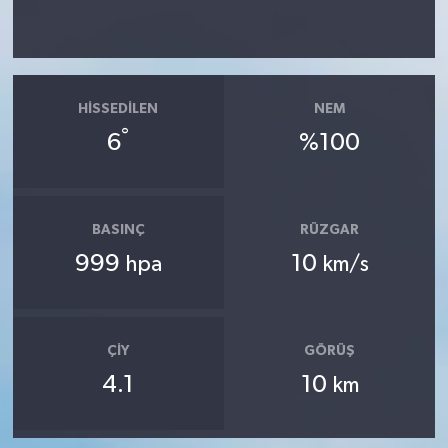
HISSEDILEN
NEM
°
6
%100
BASINÇ
RÜZGAR
999
10
hpa
km/s
ÇIY
GÖRÜŞ
4.1
10
km