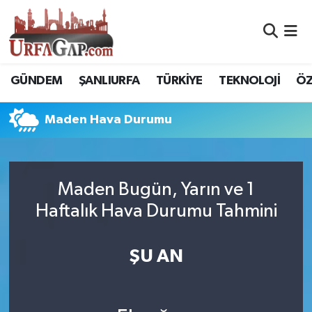
Nöbetçi Eczaneler
GÜNDEM
ŞANLIURFA
TÜRKİYE
TEKNOLOJİ
ÖZ
Hava Durumu
Maden Hava Durumu
Namaz Vakitleri
Trafik Durumu
Maden Bugün, Yarın ve 1
Süper Lig Puan Durumu ve Fikstür
Haftalık Hava Durumu Tahmini
Tüm Manşetler
ŞU AN
Son Dakika Haberleri
Haber Arşivi