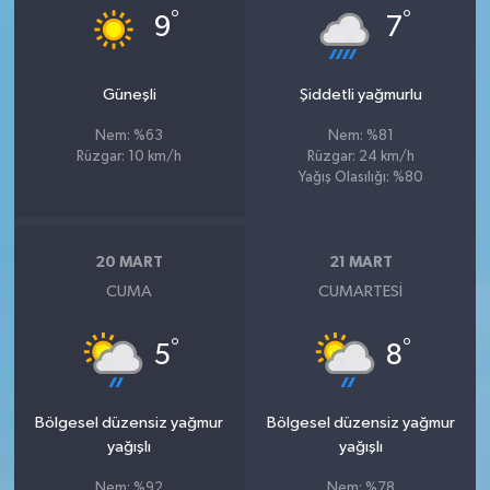
°
°
9
7
Güneşli
Şiddetli yağmurlu
Nem: %63
Nem: %81
Rüzgar: 10 km/h
Rüzgar: 24 km/h
Yağış Olasılığı: %80
20 MART
21 MART
CUMA
CUMARTESI
°
°
5
8
Bölgesel düzensiz yağmur
Bölgesel düzensiz yağmur
yağışlı
yağışlı
Nem: %92
Nem: %78