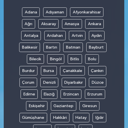
Adana
Adıyaman
Afyonkarahisar
Ağrı
Aksaray
Amasya
Ankara
Antalya
Ardahan
Artvin
Aydın
Balıkesir
Bartın
Batman
Bayburt
Bilecik
Bingöl
Bitlis
Bolu
Burdur
Bursa
Çanakkale
Çankırı
Çorum
Denizli
Diyarbakır
Düzce
Edirne
Elazığ
Erzincan
Erzurum
Eskişehir
Gaziantep
Giresun
Gümüşhane
Hakkâri
Hatay
Iğdır