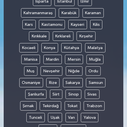
Isparta
İstanbul
İzmir
Kahramanmaraş
Karabük
Karaman
Kars
Kastamonu
Kayseri
Kilis
Kırıkkale
Kırklareli
Kırşehir
Kocaeli
Konya
Kütahya
Malatya
Manisa
Mardin
Mersin
Muğla
Muş
Nevşehir
Niğde
Ordu
Osmaniye
Rize
Sakarya
Samsun
Şanlıurfa
Siirt
Sinop
Sivas
Şırnak
Tekirdağ
Tokat
Trabzon
Tunceli
Uşak
Van
Yalova