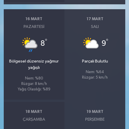
16 MART
17 MART
PAZARTESI
SALI
°
°
8
9
Bölgesel düzensiz yağmur
Parçalı Bulutlu
yağışlı
Nem: %64
Rüzgar: 5 km/h
Nem: %80
Rüzgar: 8 km/h
Yağış Olasılığı: %89
18 MART
19 MART
ÇARŞAMBA
PERŞEMBE