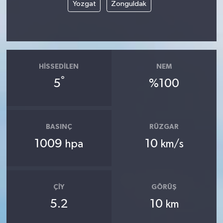
Yozgat
Zonguldak
HISSEDILEN
NEM
°
5
%100
BASINÇ
RÜZGAR
1009
10
hpa
km/s
ÇIY
GÖRÜŞ
5.2
10
km