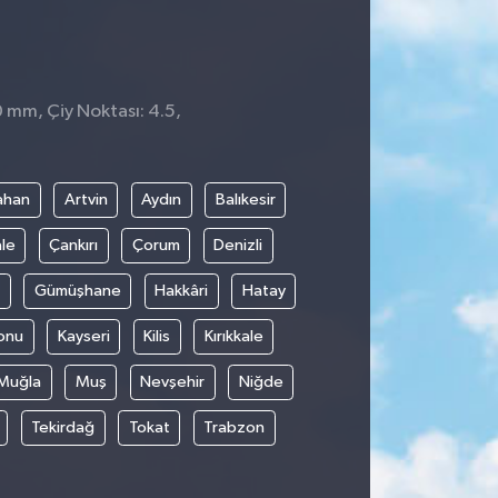
0 mm, Çiy Noktası: 4.5,
ahan
Artvin
Aydın
Balıkesir
le
Çankırı
Çorum
Denizli
Gümüşhane
Hakkâri
Hatay
onu
Kayseri
Kilis
Kırıkkale
Muğla
Muş
Nevşehir
Niğde
Tekirdağ
Tokat
Trabzon