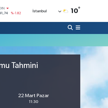
°
OIN
10
İstanbul
91,74
%-1.82
AR
3620
%0.02
O
8690
%0.19
LİN
0380
%0.18
TIN
2,09000
%0.19
100
98,00
%0
umu Tahmini
22 Mart Pazar
11:30