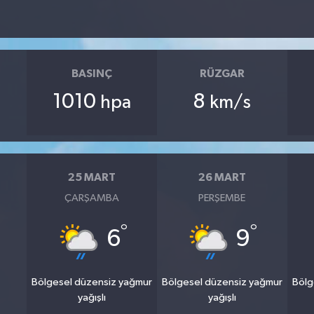
BASINÇ
RÜZGAR
1010
8
hpa
km/s
25 MART
26 MART
ÇARŞAMBA
PERŞEMBE
°
°
6
9
Bölgesel düzensiz yağmur
Bölgesel düzensiz yağmur
Bölg
yağışlı
yağışlı