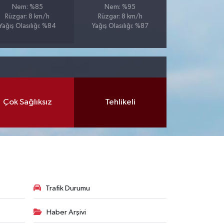
Nem: %85
Nem: %95
Rüzgar: 8 km/h
Rüzgar: 8 km/h
Yağış Olasılığı: %84
Yağış Olasılığı: %87
Çok Sağlıksız
Tehlikeli
Trafik Durumu
Haber Arşivi