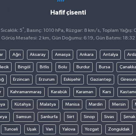
Hafif çisenti
°
ıcaklık: 5
, Basınç: 1010 hPa, Rüzgar: 8 km/s, Toplam Yağış: 
Görüş Mesafesi: 2 km, Gün Doğumu: 6:19, Gün Batımı: 18:32
ar
Ağrı
Aksaray
Amasya
Ankara
Antalya
Ard
lecik
Bingöl
Bitlis
Bolu
Burdur
Bursa
Çanakka
ığ
Erzincan
Erzurum
Eskişehir
Gaziantep
Giresun
r
Kahramanmaraş
Karabük
Karaman
Kars
Kastam
nya
Kütahya
Malatya
Manisa
Mardin
Mersin
arya
Samsun
Şanlıurfa
Siirt
Sinop
Sivas
Şırnak
Tunceli
Uşak
Van
Yalova
Yozgat
Zonguldak