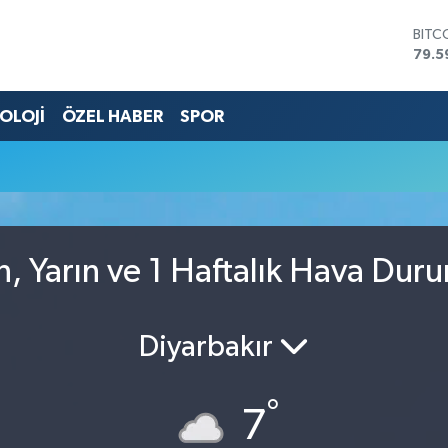
BITC
79.5
DOL
45,4
OLOJİ
ÖZEL HABER
SPOR
EUR
53,3
STER
61,6
G.AL
686
BİST
14.5
, Yarın ve 1 Haftalık Hava Dur
Diyarbakır
°
7