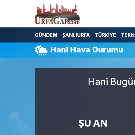
Nöbetçi Eczaneler
GÜNDEM
ŞANLIURFA
TÜRKİYE
TEKN
Hava Durumu
Hani Hava Durumu
Namaz Vakitleri
Trafik Durumu
Hani Bugün
Süper Lig Puan Durumu ve Fikstür
Tüm Manşetler
Son Dakika Haberleri
ŞU AN
Haber Arşivi