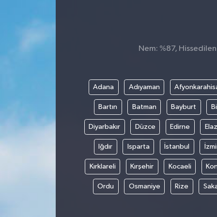
Nem: %87, Hissedilen S
Adana
Adıyaman
Afyonkarahis
Bartın
Batman
Bayburt
Bi
Diyarbakır
Düzce
Edirne
Elaz
Iğdır
Isparta
İstanbul
İzmi
Kırklareli
Kırşehir
Kocaeli
Ko
Ordu
Osmaniye
Rize
Sak