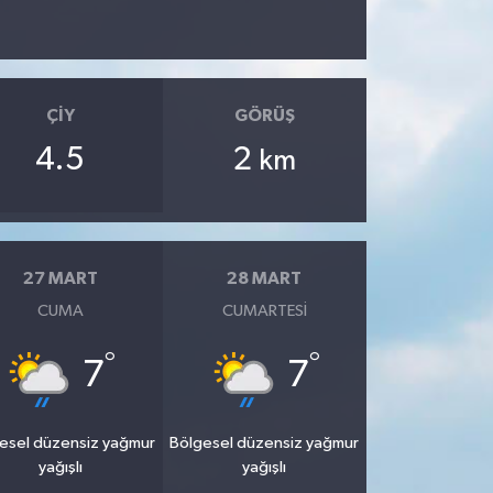
ÇIY
GÖRÜŞ
4.5
2
km
27 MART
28 MART
CUMA
CUMARTESI
°
°
7
7
esel düzensiz yağmur
Bölgesel düzensiz yağmur
yağışlı
yağışlı