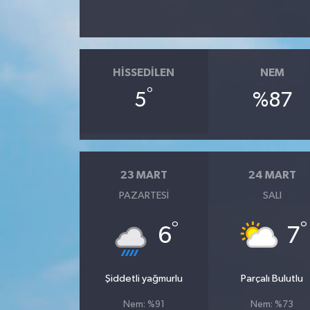
HISSEDILEN
NEM
°
5
%87
23 MART
24 MART
PAZARTESI
SALI
°
°
6
7
Şiddetli yağmurlu
Parçalı Bulutlu
Nem: %91
Nem: %73