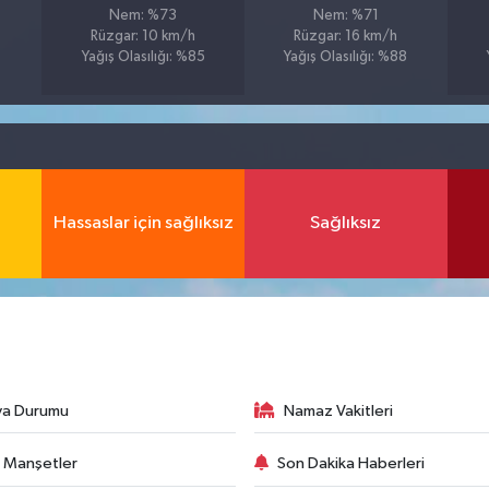
Nem: %73
Nem: %71
Rüzgar: 10 km/h
Rüzgar: 16 km/h
Yağış Olasılığı: %85
Yağış Olasılığı: %88
Hassaslar için sağlıksız
Sağlıksız
va Durumu
Namaz Vakitleri
 Manşetler
Son Dakika Haberleri