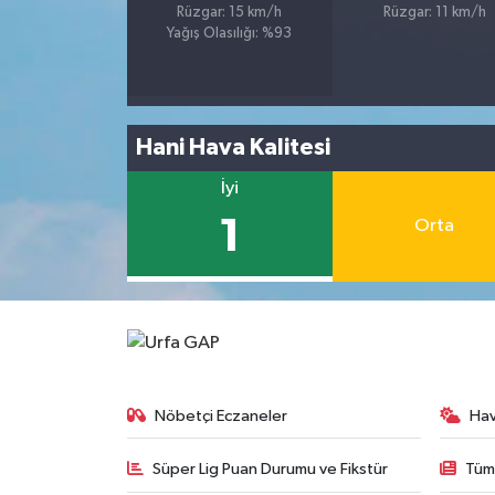
Rüzgar: 15 km/h
Rüzgar: 11 km/h
Yağış Olasılığı: %93
Hani Hava Kalitesi
İyi
1
Orta
Nöbetçi Eczaneler
Ha
Süper Lig Puan Durumu ve Fikstür
Tüm