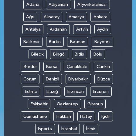
Adana
Adıyaman
Afyonkarahisar
Ağrı
Aksaray
Amasya
Ankara
Antalya
Ardahan
Artvin
Aydın
Balıkesir
Bartın
Batman
Bayburt
Bilecik
Bingöl
Bitlis
Bolu
Burdur
Bursa
Çanakkale
Çankırı
Çorum
Denizli
Diyarbakır
Düzce
Edirne
Elazığ
Erzincan
Erzurum
Eskişehir
Gaziantep
Giresun
Gümüşhane
Hakkâri
Hatay
Iğdır
Isparta
İstanbul
İzmir