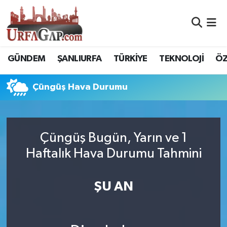
Nöbetçi Eczaneler
GÜNDEM
ŞANLIURFA
TÜRKİYE
TEKNOLOJİ
ÖZ
Hava Durumu
Çüngüş Hava Durumu
Namaz Vakitleri
Trafik Durumu
Çüngüş Bugün, Yarın ve 1
Süper Lig Puan Durumu ve Fikstür
Haftalık Hava Durumu Tahmini
Tüm Manşetler
ŞU AN
Son Dakika Haberleri
Haber Arşivi