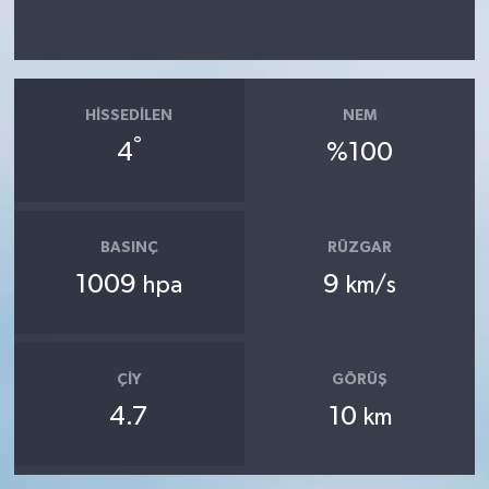
HISSEDILEN
NEM
°
4
%100
BASINÇ
RÜZGAR
1009
9
hpa
km/s
ÇIY
GÖRÜŞ
4.7
10
km