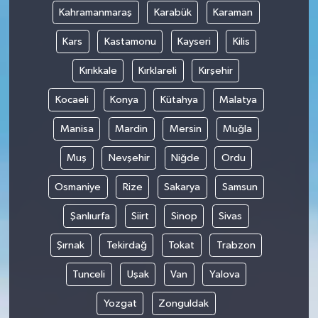
Kahramanmaraş
Karabük
Karaman
Kars
Kastamonu
Kayseri
Kilis
Kırıkkale
Kırklareli
Kırşehir
Kocaeli
Konya
Kütahya
Malatya
Manisa
Mardin
Mersin
Muğla
Muş
Nevşehir
Niğde
Ordu
Osmaniye
Rize
Sakarya
Samsun
Şanlıurfa
Siirt
Sinop
Sivas
Şırnak
Tekirdağ
Tokat
Trabzon
Tunceli
Uşak
Van
Yalova
Yozgat
Zonguldak