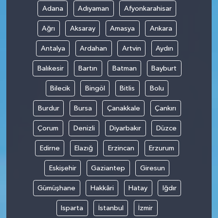
Adana
Adıyaman
Afyonkarahisar
Ağrı
Aksaray
Amasya
Ankara
Antalya
Ardahan
Artvin
Aydın
Balıkesir
Bartın
Batman
Bayburt
Bilecik
Bingöl
Bitlis
Bolu
Burdur
Bursa
Çanakkale
Çankırı
Çorum
Denizli
Diyarbakır
Düzce
Edirne
Elazığ
Erzincan
Erzurum
Eskişehir
Gaziantep
Giresun
Gümüşhane
Hakkâri
Hatay
Iğdır
Isparta
İstanbul
İzmir