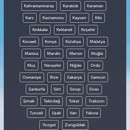
Kahramanmaraş
Karabük
Karaman
Kars
Kastamonu
Kayseri
Kilis
Kırıkkale
Kırklareli
Kırşehir
Kocaeli
Konya
Kütahya
Malatya
Manisa
Mardin
Mersin
Muğla
Muş
Nevşehir
Niğde
Ordu
Osmaniye
Rize
Sakarya
Samsun
Şanlıurfa
Siirt
Sinop
Sivas
Şırnak
Tekirdağ
Tokat
Trabzon
Tunceli
Uşak
Van
Yalova
Yozgat
Zonguldak