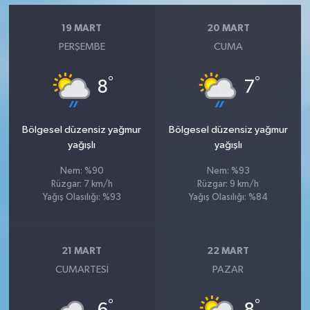
19 MART
20 MART
PERŞEMBE
CUMA
°
°
8
7
Bölgesel düzensiz yağmur
Bölgesel düzensiz yağmur
yağışlı
yağışlı
Nem: %90
Nem: %93
Rüzgar: 7 km/h
Rüzgar: 9 km/h
Yağış Olasılığı: %93
Yağış Olasılığı: %84
21 MART
22 MART
CUMARTESI
PAZAR
°
°