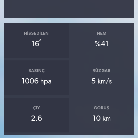
HISSEDILEN
NEM
°
16
%41
BASINÇ
RÜZGAR
1006
5
hpa
km/s
ÇIY
GÖRÜŞ
2.6
10
km