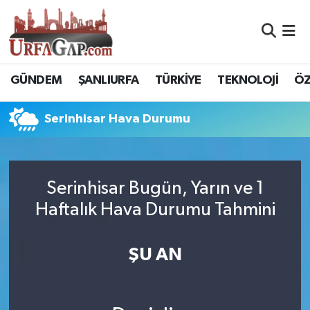
Nöbetçi Eczaneler
GÜNDEM
ŞANLIURFA
TÜRKİYE
TEKNOLOJİ
ÖZ
Hava Durumu
Serinhisar Hava Durumu
Namaz Vakitleri
Trafik Durumu
Serinhisar Bugün, Yarın ve 1
Süper Lig Puan Durumu ve Fikstür
Haftalık Hava Durumu Tahmini
Tüm Manşetler
ŞU AN
Son Dakika Haberleri
Haber Arşivi