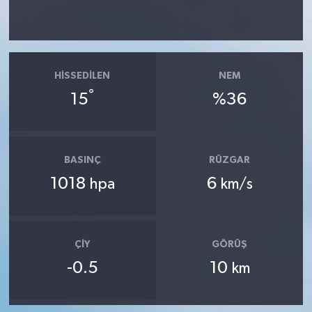
HISSEDILEN
NEM
°
15
%36
BASINÇ
RÜZGAR
1018
6
hpa
km/s
ÇIY
GÖRÜŞ
-0.5
10
km