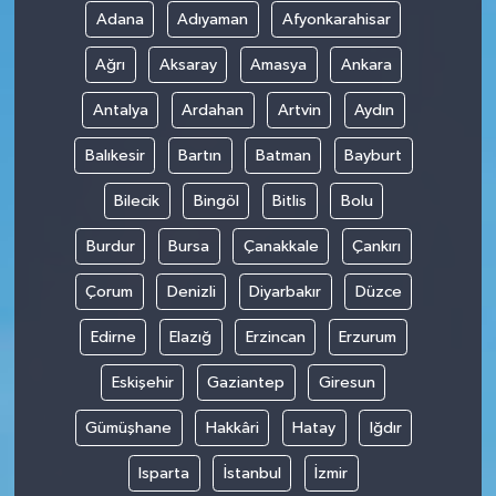
Adana
Adıyaman
Afyonkarahisar
Ağrı
Aksaray
Amasya
Ankara
Antalya
Ardahan
Artvin
Aydın
Balıkesir
Bartın
Batman
Bayburt
Bilecik
Bingöl
Bitlis
Bolu
Burdur
Bursa
Çanakkale
Çankırı
Çorum
Denizli
Diyarbakır
Düzce
Edirne
Elazığ
Erzincan
Erzurum
Eskişehir
Gaziantep
Giresun
Gümüşhane
Hakkâri
Hatay
Iğdır
Isparta
İstanbul
İzmir