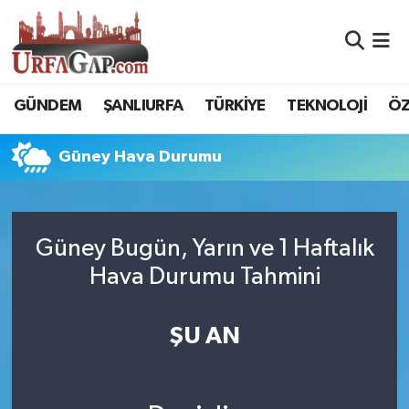
Nöbetçi Eczaneler
GÜNDEM
ŞANLIURFA
TÜRKİYE
TEKNOLOJİ
ÖZ
Hava Durumu
Güney Hava Durumu
Namaz Vakitleri
Trafik Durumu
Güney Bugün, Yarın ve 1 Haftalık
Süper Lig Puan Durumu ve Fikstür
Hava Durumu Tahmini
Tüm Manşetler
ŞU AN
Son Dakika Haberleri
Haber Arşivi