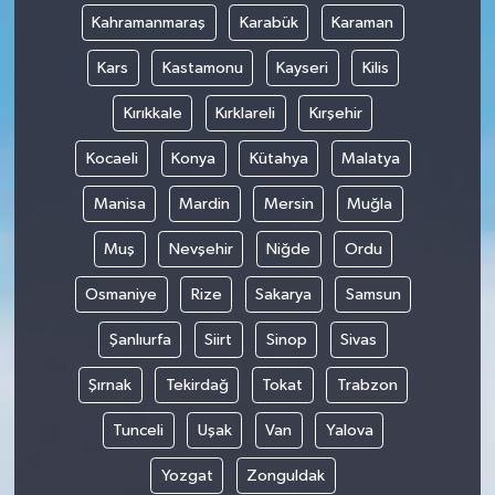
Kahramanmaraş
Karabük
Karaman
Kars
Kastamonu
Kayseri
Kilis
Kırıkkale
Kırklareli
Kırşehir
Kocaeli
Konya
Kütahya
Malatya
Manisa
Mardin
Mersin
Muğla
Muş
Nevşehir
Niğde
Ordu
Osmaniye
Rize
Sakarya
Samsun
Şanlıurfa
Siirt
Sinop
Sivas
Şırnak
Tekirdağ
Tokat
Trabzon
Tunceli
Uşak
Van
Yalova
Yozgat
Zonguldak