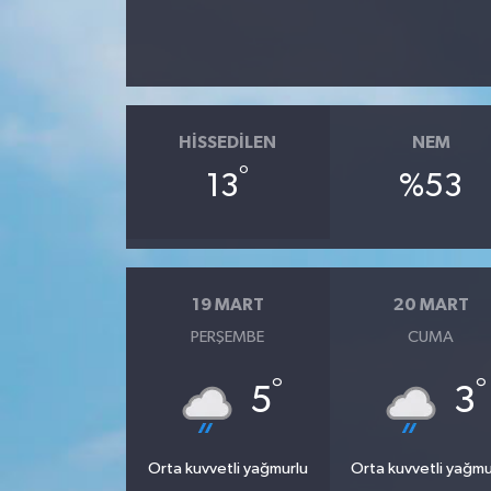
HISSEDILEN
NEM
°
13
%53
19 MART
20 MART
PERŞEMBE
CUMA
°
°
5
3
Orta kuvvetli yağmurlu
Orta kuvvetli yağmu