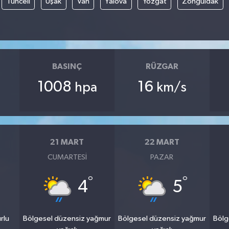
Tunceli
Uşak
Van
Yalova
Yozgat
Zonguldak
BASINÇ
RÜZGAR
1008
16
hpa
km/s
21 MART
22 MART
CUMARTESI
PAZAR
°
°
4
5
rlu
Bölgesel düzensiz yağmur
Bölgesel düzensiz yağmur
Bölg