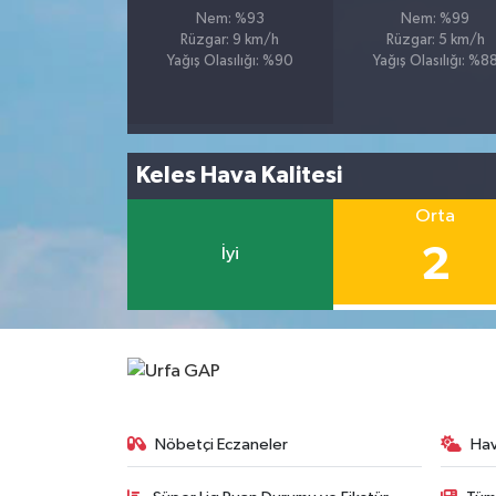
Nem: %93
Nem: %99
Rüzgar: 9 km/h
Rüzgar: 5 km/h
Yağış Olasılığı: %90
Yağış Olasılığı: %8
Keles Hava Kalitesi
Orta
2
İyi
Nöbetçi Eczaneler
Ha