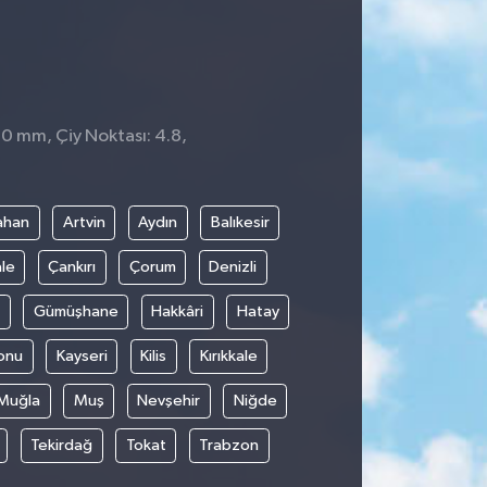
 0 mm, Çiy Noktası: 4.8,
ahan
Artvin
Aydın
Balıkesir
le
Çankırı
Çorum
Denizli
Gümüşhane
Hakkâri
Hatay
onu
Kayseri
Kilis
Kırıkkale
Muğla
Muş
Nevşehir
Niğde
Tekirdağ
Tokat
Trabzon