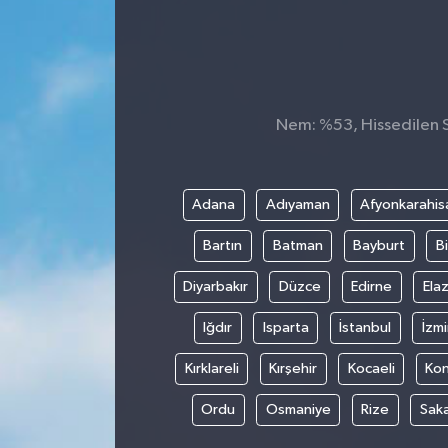
Nem: %53, Hissedilen Sı
Adana
Adıyaman
Afyonkarahis
Bartın
Batman
Bayburt
Bi
Diyarbakır
Düzce
Edirne
Elaz
Iğdır
Isparta
İstanbul
İzmi
Kırklareli
Kırşehir
Kocaeli
Ko
Ordu
Osmaniye
Rize
Sak