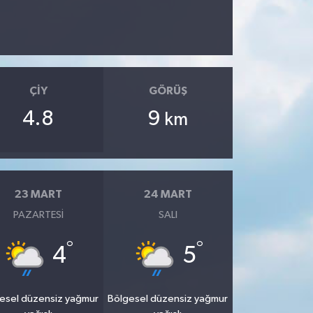
ÇIY
GÖRÜŞ
4.8
9
km
23 MART
24 MART
PAZARTESI
SALI
°
°
4
5
esel düzensiz yağmur
Bölgesel düzensiz yağmur