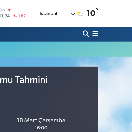
°
OIN
10
İstanbul
91,74
%-1.82
AR
3620
%0.02
O
8690
%0.19
LİN
0380
%0.18
TIN
2,09000
%0.19
100
98,00
%0
umu Tahmini
18 Mart Çarşamba
16:00