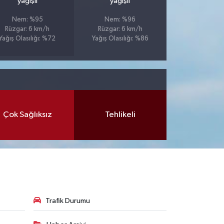
yağışlı
yağışlı
Nem: %95
Nem: %96
Rüzgar: 6 km/h
Rüzgar: 6 km/h
Yağış Olasılığı: %72
Yağış Olasılığı: %86
Çok Sağlıksız
Tehlikeli
Trafik Durumu