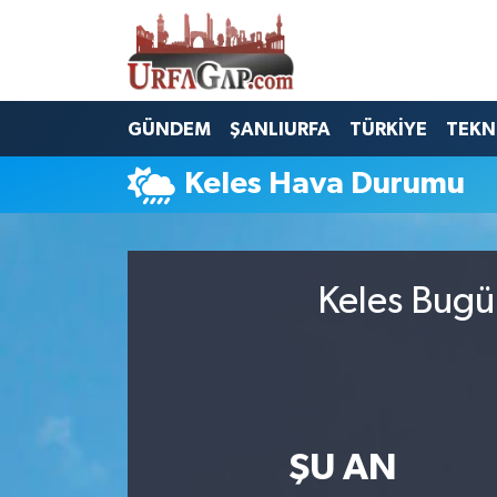
Nöbetçi Eczaneler
GÜNDEM
ŞANLIURFA
TÜRKİYE
TEKN
Hava Durumu
Keles Hava Durumu
Namaz Vakitleri
Trafik Durumu
Keles Bugü
Süper Lig Puan Durumu ve Fikstür
Tüm Manşetler
Son Dakika Haberleri
ŞU AN
Haber Arşivi