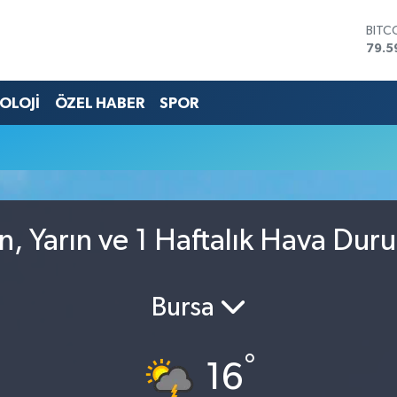
BITC
79.5
DOL
45,4
OLOJİ
ÖZEL HABER
SPOR
EUR
53,3
STER
61,6
G.AL
686
BİST
14.5
n, Yarın ve 1 Haftalık Hava Dur
Bursa
°
16