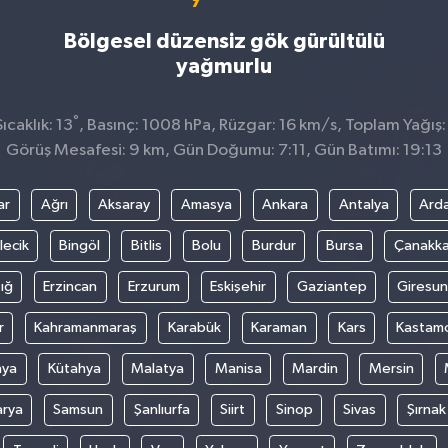
Bölgesel düzensiz gök gürültülü
yağmurlu
°
caklık: 13
, Basınç: 1008 hPa, Rüzgar: 16 km/s, Toplam Yağış:
Görüş Mesafesi: 9 km, Gün Doğumu: 7:11, Gün Batımı: 19:13
ar
Ağrı
Aksaray
Amasya
Ankara
Antalya
Ard
lecik
Bingöl
Bitlis
Bolu
Burdur
Bursa
Çanakka
ığ
Erzincan
Erzurum
Eskişehir
Gaziantep
Giresun
r
Kahramanmaraş
Karabük
Karaman
Kars
Kastam
nya
Kütahya
Malatya
Manisa
Mardin
Mersin
arya
Samsun
Şanlıurfa
Siirt
Sinop
Sivas
Şırnak