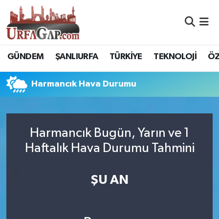
Nöbetçi Eczaneler
GÜNDEM
ŞANLIURFA
TÜRKİYE
TEKNOLOJİ
ÖZ
Hava Durumu
Harmancık Hava Durumu
Namaz Vakitleri
Trafik Durumu
Harmancık Bugün, Yarın ve 1
Süper Lig Puan Durumu ve Fikstür
Haftalık Hava Durumu Tahmini
Tüm Manşetler
ŞU AN
Son Dakika Haberleri
Haber Arşivi