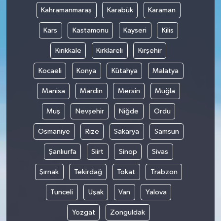
Kahramanmaraş
Karabük
Karaman
Kars
Kastamonu
Kayseri
Kilis
Kırıkkale
Kırklareli
Kırşehir
Kocaeli
Konya
Kütahya
Malatya
Manisa
Mardin
Mersin
Muğla
Muş
Nevşehir
Niğde
Ordu
Osmaniye
Rize
Sakarya
Samsun
Şanlıurfa
Siirt
Sinop
Sivas
Şırnak
Tekirdağ
Tokat
Trabzon
Tunceli
Uşak
Van
Yalova
Yozgat
Zonguldak