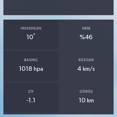
HISSEDILEN
NEM
°
10
%46
BASINÇ
RÜZGAR
1018
4
hpa
km/s
ÇIY
GÖRÜŞ
-1.1
10
km