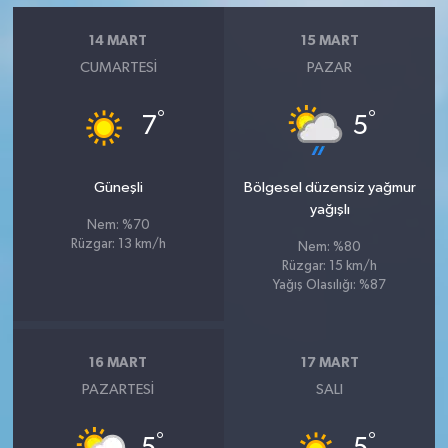
14 MART
15 MART
CUMARTESI
PAZAR
°
°
7
5
Güneşli
Bölgesel düzensiz yağmur
yağışlı
Nem: %70
Rüzgar: 13 km/h
Nem: %80
Rüzgar: 15 km/h
Yağış Olasılığı: %87
16 MART
17 MART
PAZARTESI
SALI
°
°