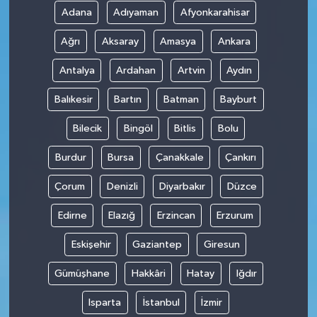
Adana
Adıyaman
Afyonkarahisar
Ağrı
Aksaray
Amasya
Ankara
Antalya
Ardahan
Artvin
Aydın
Balıkesir
Bartın
Batman
Bayburt
Bilecik
Bingöl
Bitlis
Bolu
Burdur
Bursa
Çanakkale
Çankırı
Çorum
Denizli
Diyarbakır
Düzce
Edirne
Elazığ
Erzincan
Erzurum
Eskişehir
Gaziantep
Giresun
Gümüşhane
Hakkâri
Hatay
Iğdır
Isparta
İstanbul
İzmir