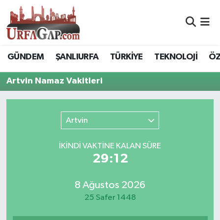
Nöbetçi Eczaneler
GÜNDEM
ŞANLIURFA
TÜRKİYE
TEKNOLOJİ
ÖZ
Hava Durumu
Artvin Namaz Vakitleri
Namaz Vakitleri
Trafik Durumu
Artvin
Süper Lig Puan Durumu ve Fikstür
İKINDI VAKTİNE KALAN SÜRE
29:12
Tüm Manşetler
8 Ağustos 2026
Son Dakika Haberleri
25 Safer 1448
Haber Arşivi