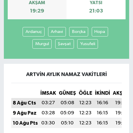
AKŞAM
YATSI
19:29
21:03
Ardanuç
Arhavi
Borçka
Hopa
Murgul
Şavşat
Yusufeli
ARTVIN AYLIK NAMAZ VAKITLERI
İMSAK
GÜNEŞ
ÖĞLE
İKINDI
AKŞAM
8 Ağu Cts
03:27
05:08
12:23
16:16
19:29
9 Ağu Paz
03:28
05:09
12:23
16:15
19:28
10 Ağu Pts
03:30
05:10
12:23
16:15
19:27