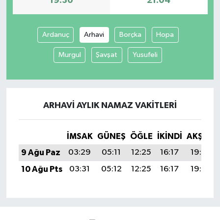
19:30
21:04
Ardanuç
Arhavi
Borçka
Hopa
Murgul
Şavşat
Yusufeli
ARHAVI AYLIK NAMAZ VAKITLERI
İMSAK
GÜNEŞ
ÖĞLE
İKINDI
AKŞAM
9 Ağu Paz
03:29
05:11
12:25
16:17
19:30
10 Ağu Pts
03:31
05:12
12:25
16:17
19:29