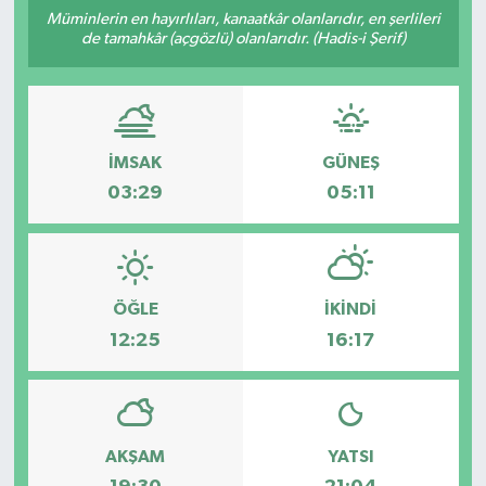
Müminlerin en hayırlıları, kanaatkâr olanlarıdır, en şerlileri
de tamahkâr (açgözlü) olanlarıdır. (Hadis-i Şerif)
İMSAK
GÜNEŞ
03:29
05:11
ÖĞLE
İKINDI
12:25
16:17
AKŞAM
YATSI