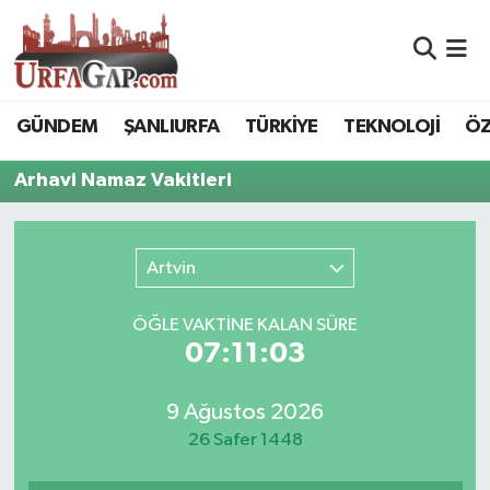
Nöbetçi Eczaneler
GÜNDEM
ŞANLIURFA
TÜRKİYE
TEKNOLOJİ
ÖZ
Hava Durumu
Arhavi Namaz Vakitleri
Namaz Vakitleri
Trafik Durumu
Artvin
Süper Lig Puan Durumu ve Fikstür
ÖĞLE VAKTİNE KALAN SÜRE
07:11:03
Tüm Manşetler
9 Ağustos 2026
Son Dakika Haberleri
26 Safer 1448
Haber Arşivi