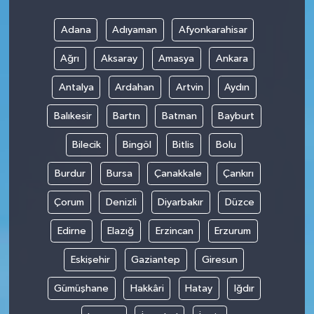
Adana
Adıyaman
Afyonkarahisar
Ağrı
Aksaray
Amasya
Ankara
Antalya
Ardahan
Artvin
Aydın
Balıkesir
Bartın
Batman
Bayburt
Bilecik
Bingöl
Bitlis
Bolu
Burdur
Bursa
Çanakkale
Çankırı
Çorum
Denizli
Diyarbakır
Düzce
Edirne
Elazığ
Erzincan
Erzurum
Eskişehir
Gaziantep
Giresun
Gümüşhane
Hakkâri
Hatay
Iğdır