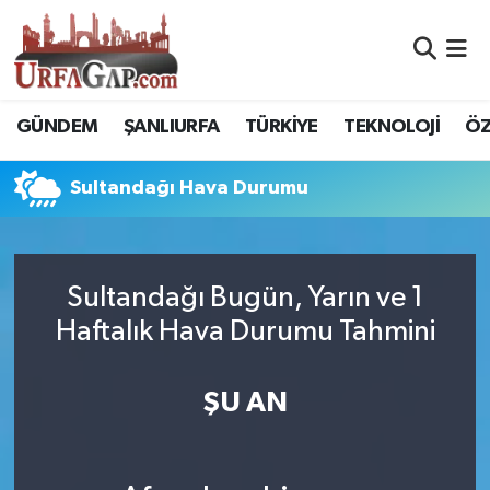
Nöbetçi Eczaneler
GÜNDEM
ŞANLIURFA
TÜRKİYE
TEKNOLOJİ
ÖZ
Hava Durumu
Sultandağı Hava Durumu
Namaz Vakitleri
Trafik Durumu
Sultandağı Bugün, Yarın ve 1
Süper Lig Puan Durumu ve Fikstür
Haftalık Hava Durumu Tahmini
Tüm Manşetler
ŞU AN
Son Dakika Haberleri
Haber Arşivi