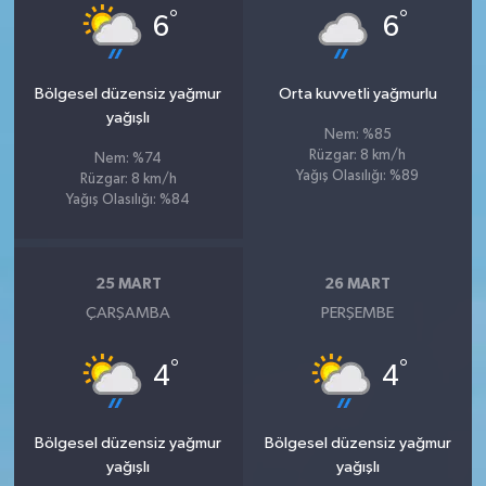
°
°
6
6
Bölgesel düzensiz yağmur
Orta kuvvetli yağmurlu
yağışlı
Nem: %85
Rüzgar: 8 km/h
Nem: %74
Yağış Olasılığı: %89
Rüzgar: 8 km/h
Yağış Olasılığı: %84
25 MART
26 MART
ÇARŞAMBA
PERŞEMBE
°
°
4
4
Bölgesel düzensiz yağmur
Bölgesel düzensiz yağmur
yağışlı
yağışlı