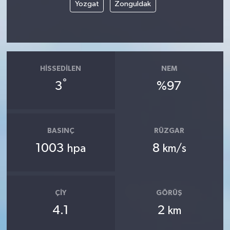
Yozgat
Zonguldak
HISSEDILEN
NEM
°
3
%97
BASINÇ
RÜZGAR
1003
8
hpa
km/s
ÇIY
GÖRÜŞ
4.1
2
km