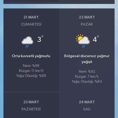
21 MART
22 MART
CUMARTESI
PAZAR
°
°
3
4
Orta kuvvetli yağmurlu
Bölgesel düzensiz yağmur
yağışlı
Nem: %98
Rüzgar: 11 km/h
Nem: %92
Yağış Olasılığı: %89
Rüzgar: 7 km/h
Yağış Olasılığı: %84
23 MART
24 MART
PAZARTESI
SALI