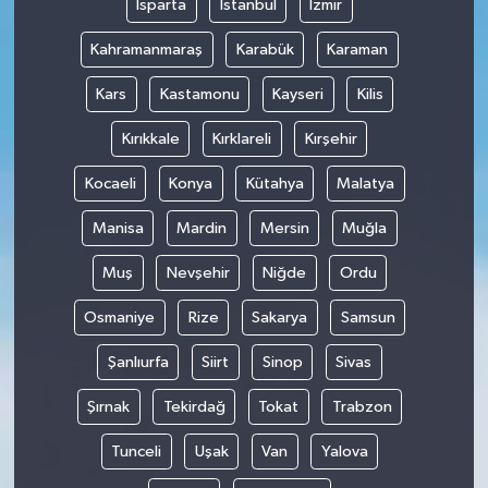
Isparta
İstanbul
İzmir
Kahramanmaraş
Karabük
Karaman
Kars
Kastamonu
Kayseri
Kilis
Kırıkkale
Kırklareli
Kırşehir
Kocaeli
Konya
Kütahya
Malatya
Manisa
Mardin
Mersin
Muğla
Muş
Nevşehir
Niğde
Ordu
Osmaniye
Rize
Sakarya
Samsun
Şanlıurfa
Siirt
Sinop
Sivas
Şırnak
Tekirdağ
Tokat
Trabzon
Tunceli
Uşak
Van
Yalova