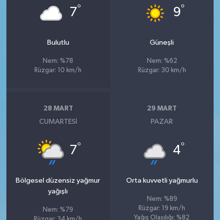
°
°
7
9
Bulutlu
Güneşli
Nem: %78
Nem: %62
Rüzgar: 10 km/h
Rüzgar: 30 km/h
28 MART
29 MART
CUMARTESI
PAZAR
°
°
7
4
Bölgesel düzensiz yağmur
Orta kuvvetli yağmurlu
yağışlı
Nem: %89
Rüzgar: 19 km/h
Nem: %79
Yağış Olasılığı: %82
Rüzgar: 34 km/h