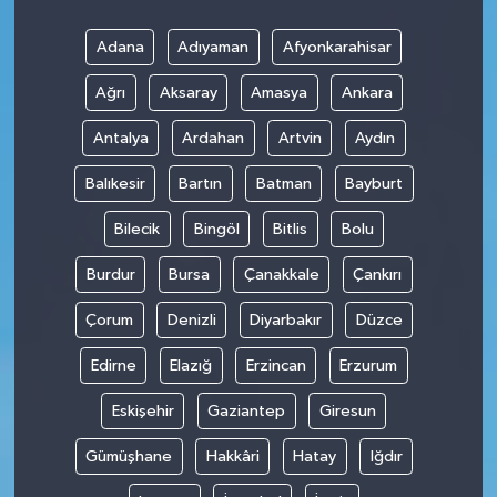
Adana
Adıyaman
Afyonkarahisar
Ağrı
Aksaray
Amasya
Ankara
Antalya
Ardahan
Artvin
Aydın
Balıkesir
Bartın
Batman
Bayburt
Bilecik
Bingöl
Bitlis
Bolu
Burdur
Bursa
Çanakkale
Çankırı
Çorum
Denizli
Diyarbakır
Düzce
Edirne
Elazığ
Erzincan
Erzurum
Eskişehir
Gaziantep
Giresun
Gümüşhane
Hakkâri
Hatay
Iğdır