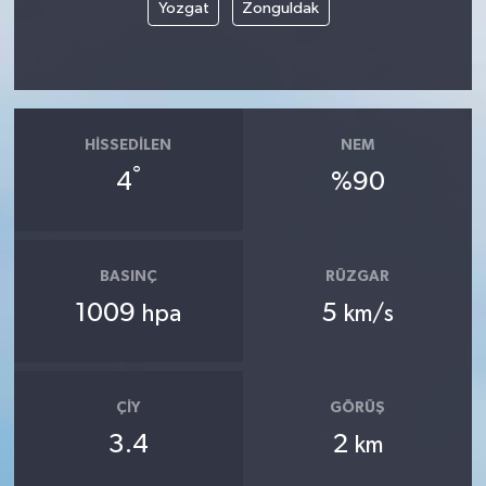
Yozgat
Zonguldak
HISSEDILEN
NEM
°
4
%90
BASINÇ
RÜZGAR
1009
5
hpa
km/s
ÇIY
GÖRÜŞ
3.4
2
km