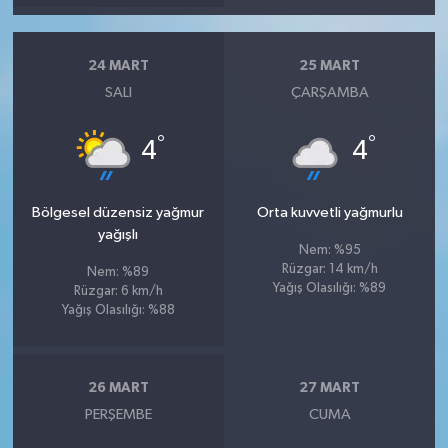
24 MART
25 MART
SALI
ÇARŞAMBA
°
°
4
4
Bölgesel düzensiz yağmur
Orta kuvvetli yağmurlu
yağışlı
Nem: %95
Rüzgar: 14 km/h
Nem: %89
Yağış Olasılığı: %89
Rüzgar: 6 km/h
Yağış Olasılığı: %88
26 MART
27 MART
PERŞEMBE
CUMA