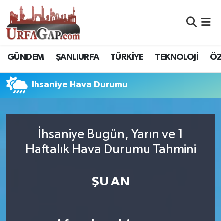
Nöbetçi Eczaneler
GÜNDEM
ŞANLIURFA
TÜRKİYE
TEKNOLOJİ
ÖZ
Hava Durumu
İhsaniye Hava Durumu
Namaz Vakitleri
Trafik Durumu
İhsaniye Bugün, Yarın ve 1
Süper Lig Puan Durumu ve Fikstür
Haftalık Hava Durumu Tahmini
Tüm Manşetler
ŞU AN
Son Dakika Haberleri
Haber Arşivi