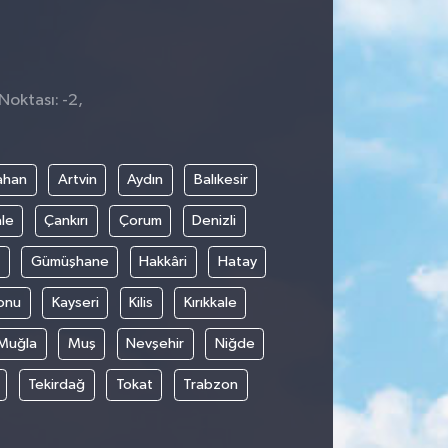
Noktası: -2,
3
ahan
Artvin
Aydın
Balıkesir
le
Çankırı
Çorum
Denizli
Gümüşhane
Hakkâri
Hatay
onu
Kayseri
Kilis
Kırıkkale
Muğla
Muş
Nevşehir
Niğde
Tekirdağ
Tokat
Trabzon