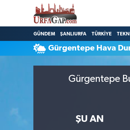
Nöbetçi Eczaneler
GÜNDEM
ŞANLIURFA
TÜRKİYE
TEKN
Hava Durumu
Gürgentepe Hava Du
Namaz Vakitleri
Trafik Durumu
Gürgentepe Bu
Süper Lig Puan Durumu ve Fikstür
Tüm Manşetler
Son Dakika Haberleri
ŞU AN
Haber Arşivi