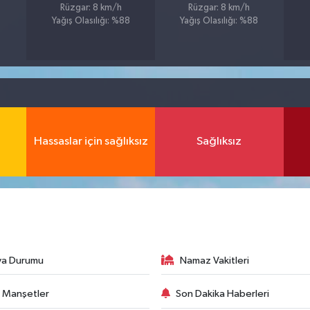
Rüzgar: 8 km/h
Rüzgar: 8 km/h
Yağış Olasılığı: %88
Yağış Olasılığı: %88
Hassaslar için sağlıksız
Sağlıksız
va Durumu
Namaz Vakitleri
 Manşetler
Son Dakika Haberleri