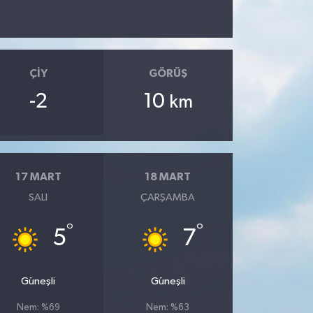
ÇIY
GÖRÜŞ
-2
10
km
17 MART
18 MART
SALI
ÇARŞAMBA
°
°
5
7
Güneşli
Güneşli
Nem: %69
Nem: %63