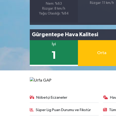
Rüzgar: 11 km/h
Nem: %63
Rüzgar: 8 km/h
Yağış Olasılığı: %84
Gürgentepe Hava Kalitesi
İyi
1
Orta
Nöbetçi Eczaneler
Ha
Süper Lig Puan Durumu ve Fikstür
Tüm