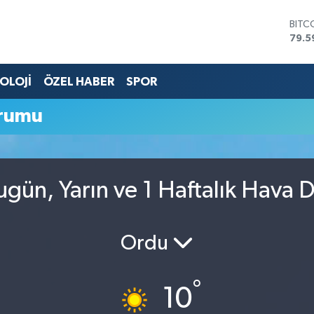
BITC
79.5
DOL
45,4
OLOJİ
ÖZEL HABER
SPOR
EUR
53,3
STER
rumu
61,6
G.AL
686
BİST
14.5
gün, Yarın ve 1 Haftalık Hava 
Ordu
°
10