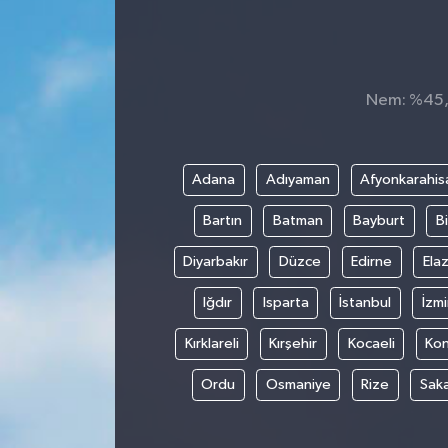
Nem: %45, H
Adana
Adıyaman
Afyonkarahis
Bartın
Batman
Bayburt
Bi
Diyarbakır
Düzce
Edirne
Elaz
Iğdır
Isparta
İstanbul
İzmi
Kırklareli
Kırşehir
Kocaeli
Ko
Ordu
Osmaniye
Rize
Sak