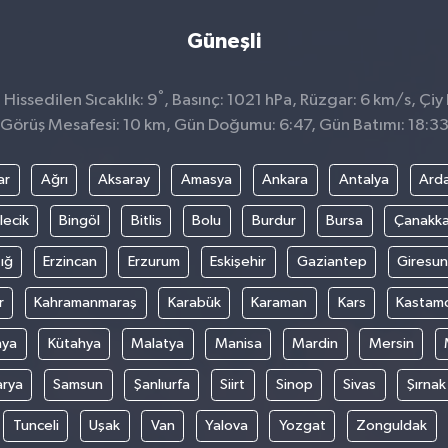
Güneşli
°
issedilen Sıcaklık: 9
, Basınç: 1021 hPa, Rüzgar: 6 km/s, Çiy 
Görüş Mesafesi: 10 km, Gün Doğumu: 6:47, Gün Batımı: 18:3
ar
Ağrı
Aksaray
Amasya
Ankara
Antalya
Ard
lecik
Bingöl
Bitlis
Bolu
Burdur
Bursa
Çanakka
ığ
Erzincan
Erzurum
Eskişehir
Gaziantep
Giresun
r
Kahramanmaraş
Karabük
Karaman
Kars
Kastam
nya
Kütahya
Malatya
Manisa
Mardin
Mersin
arya
Samsun
Şanlıurfa
Siirt
Sinop
Sivas
Şırnak
Tunceli
Uşak
Van
Yalova
Yozgat
Zonguldak