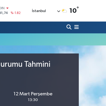
°
OIN
10
İstanbul
91,74
%-1.82
AR
3620
%0.02
O
8690
%0.19
LİN
0380
%0.18
TIN
2,09000
%0.19
100
98,00
%0
Durumu Tahmini
12 Mart Perşembe
13:30