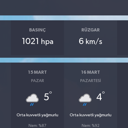
BASINÇ
RÜZGAR
1021
6
hpa
km/s
15 MART
16 MART
PAZAR
PAZARTESI
°
°
5
4
Orta kuvvetli yağmurlu
Orta kuvvetli yağmurlu
Nem: %87
Nem: %92