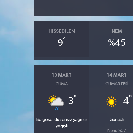
HISSEDILEN
NEM
°
9
%45
13 MART
14 MART
CUMA
CUMARTESI
°
°
3
4
Bölgesel düzensiz yağmur
Güneşli
yağışlı
Nem: %57