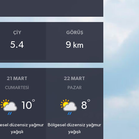
ÇIY
GÖRÜŞ
5.4
9
km
21 MART
22 MART
CUMARTESI
PAZAR
°
°
10
8
esel düzensiz yağmur
Bölgesel düzensiz yağmur
yağışlı
yağışlı