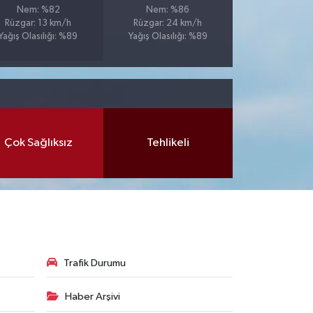
Nem: %82
Nem: %86
Rüzgar: 13 km/h
Rüzgar: 24 km/h
Yağış Olasılığı: %89
Yağış Olasılığı: %89
Çok Sağlıksız
Tehlikeli
Trafik Durumu
Haber Arşivi