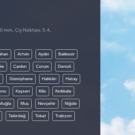
 0 mm, Çiy Noktası: 5.4,
ahan
Artvin
Aydın
Balıkesir
le
Çankırı
Çorum
Denizli
Gümüşhane
Hakkâri
Hatay
onu
Kayseri
Kilis
Kırıkkale
Muğla
Muş
Nevşehir
Niğde
Tekirdağ
Tokat
Trabzon