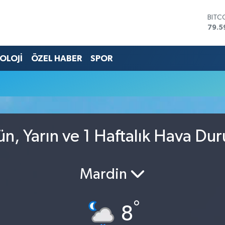
BITC
79.5
DOL
45,4
OLOJİ
ÖZEL HABER
SPOR
EUR
53,3
STER
61,6
G.AL
686
BİST
14.5
n, Yarın ve 1 Haftalık Hava Du
Mardin
°
8