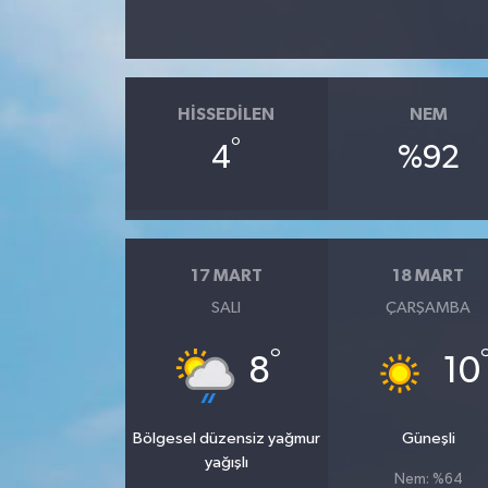
HISSEDILEN
NEM
°
4
%92
17 MART
18 MART
SALI
ÇARŞAMBA
°
8
10
Bölgesel düzensiz yağmur
Güneşli
yağışlı
Nem: %64