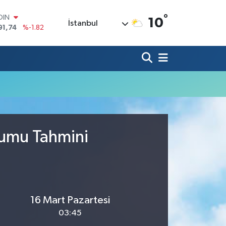
°
OIN
10
İstanbul
91,74
%-1.82
AR
3620
%0.02
O
8690
%0.19
LİN
0380
%0.18
TIN
2,09000
%0.19
100
98,00
%0
rumu Tahmini
16 Mart Pazartesi
03:45