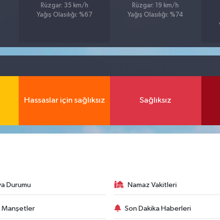
Rüzgar: 35 km/h
Rüzgar: 19 km/h
Yağış Olasılığı: %67
Yağış Olasılığı: %74
Hassaslar için sağlıksız
Sağlıksız
va Durumu
Namaz Vakitleri
 Manşetler
Son Dakika Haberleri