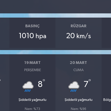
BASINÇ
RÜZGAR
1010
20
hpa
km/s
19 MART
20 MART
PERŞEMBE
CUMA
°
°
°
8
7
Şiddetli yağmurlu
Şiddetli yağmurlu
Bölg
Nem: %73
Nem: %96