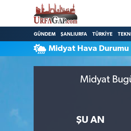
Nöbetçi Eczaneler
GÜNDEM
ŞANLIURFA
TÜRKİYE
TEKN
Hava Durumu
Midyat Hava Durumu
Namaz Vakitleri
Trafik Durumu
Midyat Bugü
Süper Lig Puan Durumu ve Fikstür
Tüm Manşetler
Son Dakika Haberleri
ŞU AN
Haber Arşivi