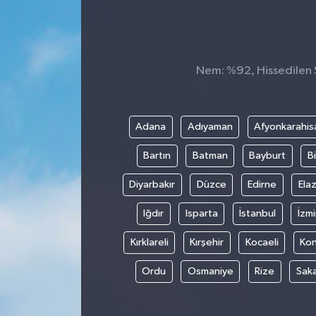
Nem: %92, Hissedilen S
Adana
Adıyaman
Afyonkarahis
Bartın
Batman
Bayburt
Bi
Diyarbakır
Düzce
Edirne
Elaz
Iğdır
Isparta
İstanbul
İzmi
Kırklareli
Kırşehir
Kocaeli
Ko
Ordu
Osmaniye
Rize
Sak