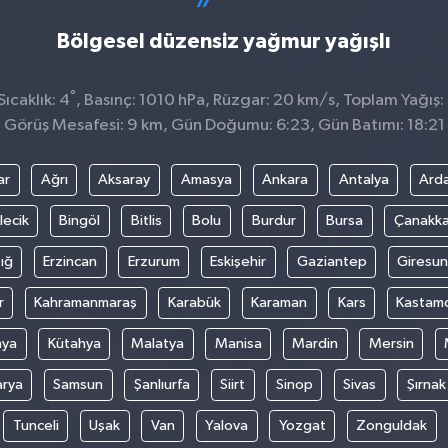
Bölgesel düzensiz yağmur yağışlı
°
ıcaklık: 4
, Basınç: 1010 hPa, Rüzgar: 20 km/s, Toplam Yağış:
Görüş Mesafesi: 9 km, Gün Doğumu: 6:23, Gün Batımı: 18:21
ar
Ağrı
Aksaray
Amasya
Ankara
Antalya
Ard
lecik
Bingöl
Bitlis
Bolu
Burdur
Bursa
Çanakka
ığ
Erzincan
Erzurum
Eskişehir
Gaziantep
Giresun
r
Kahramanmaraş
Karabük
Karaman
Kars
Kastam
nya
Kütahya
Malatya
Manisa
Mardin
Mersin
arya
Samsun
Şanlıurfa
Siirt
Sinop
Sivas
Şırnak
Tunceli
Uşak
Van
Yalova
Yozgat
Zonguldak