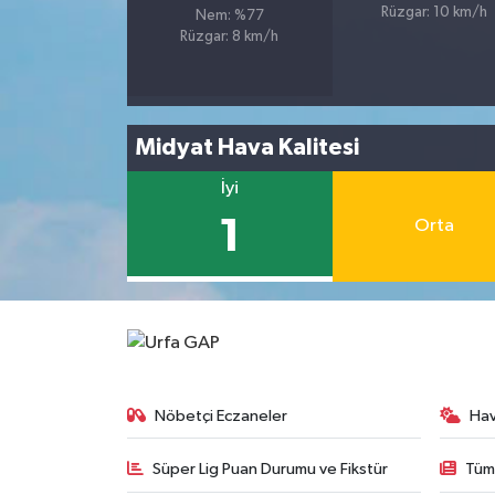
Rüzgar: 10 km/h
Nem: %77
Rüzgar: 8 km/h
Midyat Hava Kalitesi
İyi
1
Orta
Nöbetçi Eczaneler
Ha
Süper Lig Puan Durumu ve Fikstür
Tüm