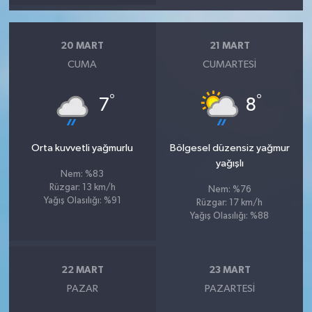
20 MART
21 MART
CUMA
CUMARTESI
°
°
7
8
Orta kuvvetli yağmurlu
Bölgesel düzensiz yağmur
yağışlı
Nem: %83
Rüzgar: 13 km/h
Nem: %76
Yağış Olasılığı: %91
Rüzgar: 17 km/h
Yağış Olasılığı: %88
22 MART
23 MART
PAZAR
PAZARTESI