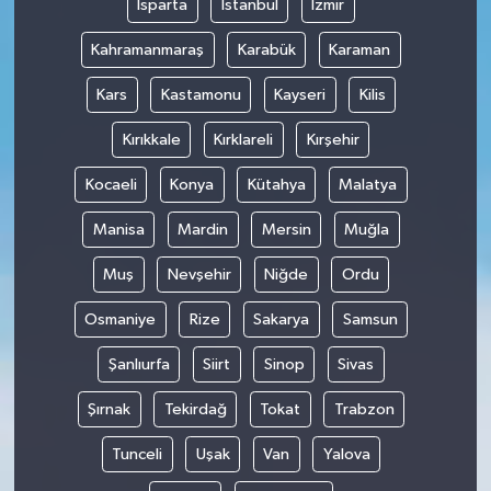
Isparta
İstanbul
İzmir
Kahramanmaraş
Karabük
Karaman
Kars
Kastamonu
Kayseri
Kilis
Kırıkkale
Kırklareli
Kırşehir
Kocaeli
Konya
Kütahya
Malatya
Manisa
Mardin
Mersin
Muğla
Muş
Nevşehir
Niğde
Ordu
Osmaniye
Rize
Sakarya
Samsun
Şanlıurfa
Siirt
Sinop
Sivas
Şırnak
Tekirdağ
Tokat
Trabzon
Tunceli
Uşak
Van
Yalova