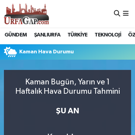
Nöbetçi Eczaneler
GÜNDEM
ŞANLIURFA
TÜRKİYE
TEKNOLOJİ
ÖZ
Hava Durumu
Kaman Hava Durumu
Namaz Vakitleri
Trafik Durumu
Kaman Bugün, Yarın ve 1
Süper Lig Puan Durumu ve Fikstür
Haftalık Hava Durumu Tahmini
Tüm Manşetler
ŞU AN
Son Dakika Haberleri
Haber Arşivi