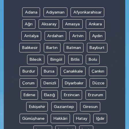
Adana
Adıyaman
Afyonkarahisar
Ağrı
Aksaray
Amasya
Ankara
Antalya
Ardahan
Artvin
Aydın
Balıkesir
Bartın
Batman
Bayburt
Bilecik
Bingöl
Bitlis
Bolu
Burdur
Bursa
Çanakkale
Çankırı
Çorum
Denizli
Diyarbakır
Düzce
Edirne
Elazığ
Erzincan
Erzurum
Eskişehir
Gaziantep
Giresun
Gümüşhane
Hakkâri
Hatay
Iğdır