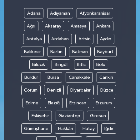
Adana
Adıyaman
Afyonkarahisar
Ağrı
Aksaray
Amasya
Ankara
Antalya
Ardahan
Artvin
Aydın
Balıkesir
Bartın
Batman
Bayburt
Bilecik
Bingöl
Bitlis
Bolu
Burdur
Bursa
Çanakkale
Çankırı
Çorum
Denizli
Diyarbakır
Düzce
Edirne
Elazığ
Erzincan
Erzurum
Eskişehir
Gaziantep
Giresun
Gümüşhane
Hakkâri
Hatay
Iğdır