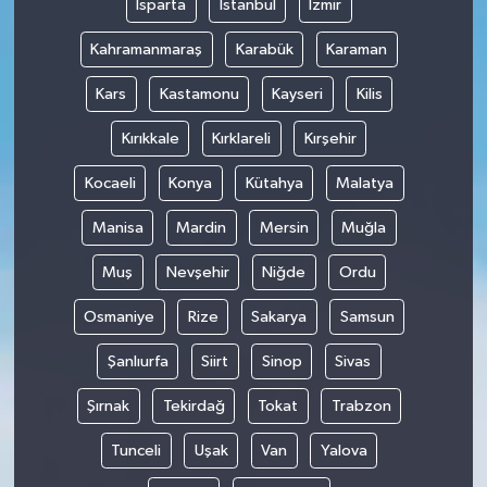
Isparta
İstanbul
İzmir
Kahramanmaraş
Karabük
Karaman
Kars
Kastamonu
Kayseri
Kilis
Kırıkkale
Kırklareli
Kırşehir
Kocaeli
Konya
Kütahya
Malatya
Manisa
Mardin
Mersin
Muğla
Muş
Nevşehir
Niğde
Ordu
Osmaniye
Rize
Sakarya
Samsun
Şanlıurfa
Siirt
Sinop
Sivas
Şırnak
Tekirdağ
Tokat
Trabzon
Tunceli
Uşak
Van
Yalova