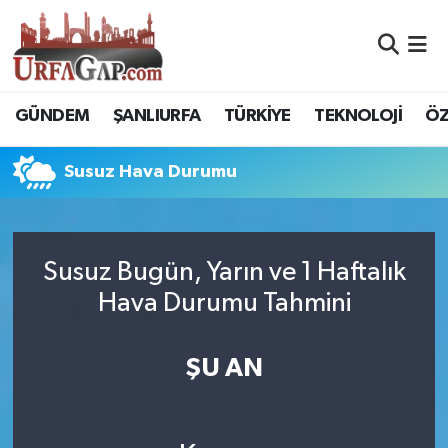
Nöbetçi Eczaneler
GÜNDEM
ŞANLIURFA
TÜRKİYE
TEKNOLOJİ
ÖZ
Hava Durumu
Susuz Hava Durumu
Namaz Vakitleri
Trafik Durumu
Susuz Bugün, Yarın ve 1 Haftalık
Süper Lig Puan Durumu ve Fikstür
Hava Durumu Tahmini
Tüm Manşetler
ŞU AN
Son Dakika Haberleri
Haber Arşivi