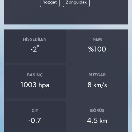
Yozgat
Zonguldak
HISSEDILEN
NEM
°
-2
%100
BASINÇ
RÜZGAR
1003
8
hpa
km/s
ÇIY
GÖRÜŞ
-0.7
4.5
km