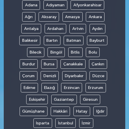
Adana
Adıyaman
Afyonkarahisar
Ağrı
Aksaray
Amasya
Ankara
Antalya
Ardahan
Artvin
Aydın
Balıkesir
Bartın
Batman
Bayburt
Bilecik
Bingöl
Bitlis
Bolu
Burdur
Bursa
Çanakkale
Çankırı
Çorum
Denizli
Diyarbakır
Düzce
Edirne
Elazığ
Erzincan
Erzurum
Eskişehir
Gaziantep
Giresun
Gümüşhane
Hakkâri
Hatay
Iğdır
Isparta
İstanbul
İzmir