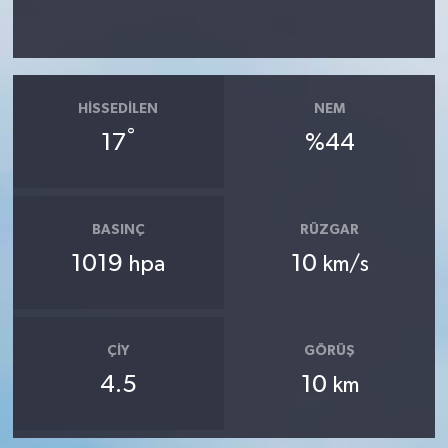
HISSEDILEN
NEM
°
17
%44
BASINÇ
RÜZGAR
1019
10
hpa
km/s
ÇIY
GÖRÜŞ
4.5
10
km