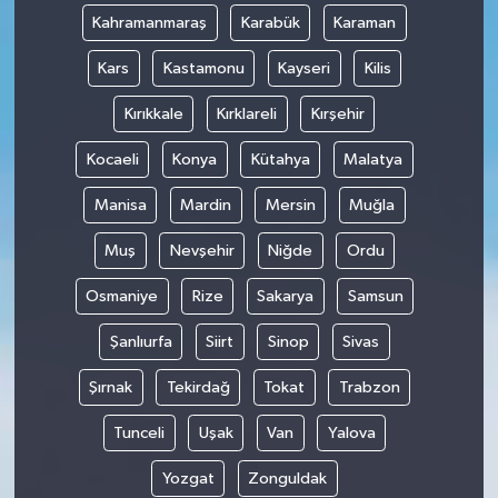
Kahramanmaraş
Karabük
Karaman
Kars
Kastamonu
Kayseri
Kilis
Kırıkkale
Kırklareli
Kırşehir
Kocaeli
Konya
Kütahya
Malatya
Manisa
Mardin
Mersin
Muğla
Muş
Nevşehir
Niğde
Ordu
Osmaniye
Rize
Sakarya
Samsun
Şanlıurfa
Siirt
Sinop
Sivas
Şırnak
Tekirdağ
Tokat
Trabzon
Tunceli
Uşak
Van
Yalova
Yozgat
Zonguldak