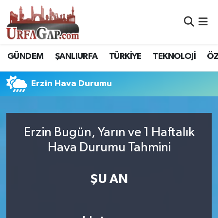
Nöbetçi Eczaneler
GÜNDEM
ŞANLIURFA
TÜRKİYE
TEKNOLOJİ
ÖZ
Hava Durumu
Erzin Hava Durumu
Namaz Vakitleri
Trafik Durumu
Erzin Bugün, Yarın ve 1 Haftalık
Süper Lig Puan Durumu ve Fikstür
Hava Durumu Tahmini
Tüm Manşetler
ŞU AN
Son Dakika Haberleri
Haber Arşivi