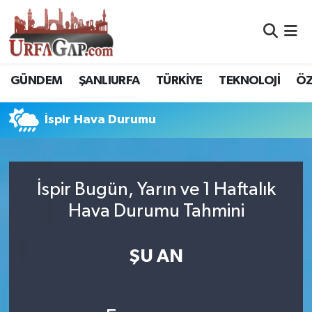
Nöbetçi Eczaneler
GÜNDEM
ŞANLIURFA
TÜRKİYE
TEKNOLOJİ
ÖZ
Hava Durumu
İspir Hava Durumu
Namaz Vakitleri
Trafik Durumu
İspir Bugün, Yarın ve 1 Haftalık
Süper Lig Puan Durumu ve Fikstür
Hava Durumu Tahmini
Tüm Manşetler
ŞU AN
Son Dakika Haberleri
Haber Arşivi