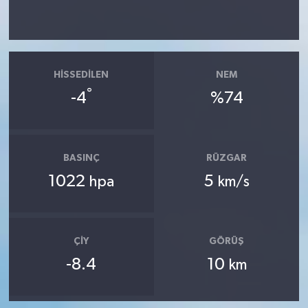
HISSEDILEN
NEM
°
-4
%74
BASINÇ
RÜZGAR
1022
5
hpa
km/s
ÇIY
GÖRÜŞ
-8.4
10
km