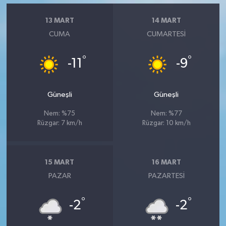
13 MART
14 MART
CUMA
CUMARTESI
°
°
-11
-9
Güneşli
Güneşli
Nem: %75
Nem: %77
Rüzgar: 7 km/h
Rüzgar: 10 km/h
15 MART
16 MART
PAZAR
PAZARTESI
°
°
-2
-2