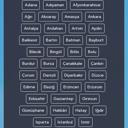
Adana
Adıyaman
Afyonkarahisar
Ağrı
Aksaray
Amasya
Ankara
Antalya
Ardahan
Artvin
Aydın
Balıkesir
Bartın
Batman
Bayburt
Bilecik
Bingöl
Bitlis
Bolu
Burdur
Bursa
Çanakkale
Çankırı
Çorum
Denizli
Diyarbakır
Düzce
Edirne
Elazığ
Erzincan
Erzurum
Eskişehir
Gaziantep
Giresun
Gümüşhane
Hakkâri
Hatay
Iğdır
Isparta
İstanbul
İzmir