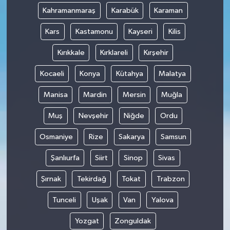
Kahramanmaraş
Karabük
Karaman
Kars
Kastamonu
Kayseri
Kilis
Kırıkkale
Kırklareli
Kırşehir
Kocaeli
Konya
Kütahya
Malatya
Manisa
Mardin
Mersin
Muğla
Muş
Nevşehir
Niğde
Ordu
Osmaniye
Rize
Sakarya
Samsun
Şanlıurfa
Siirt
Sinop
Sivas
Şırnak
Tekirdağ
Tokat
Trabzon
Tunceli
Uşak
Van
Yalova
Yozgat
Zonguldak