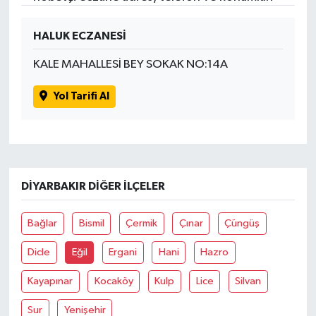
HALUK ECZANESİ
KALE MAHALLESİ BEY SOKAK NO:14A
Yol Tarifi Al
DIYARBAKIR DIĞER İLÇELER
Bağlar
Bismil
Çermik
Çınar
Çüngüş
Dicle
Eğil
Ergani
Hani
Hazro
Kayapınar
Kocaköy
Kulp
Lice
Silvan
Sur
Yenişehir