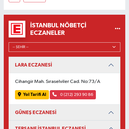
İSTANBUL NÖBETÇI
ECZANELER
LARA ECZANESİ
Cihangir Mah. Sıraselviler Cad. No:73/A
Yol Tarifi Al
0 (212) 293 90 86
GÜNEŞ ECZANESİ
TERSANE İSTANBUL ECZANESİ