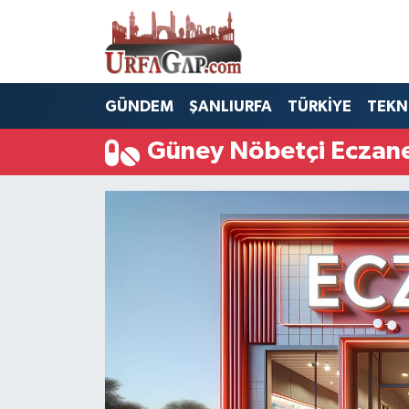
Nöbetçi Eczaneler
GÜNDEM
ŞANLIURFA
TÜRKİYE
TEKN
Hava Durumu
Güney Nöbetçi Eczane
Namaz Vakitleri
Trafik Durumu
Süper Lig Puan Durumu ve Fikstür
Tüm Manşetler
Son Dakika Haberleri
Haber Arşivi