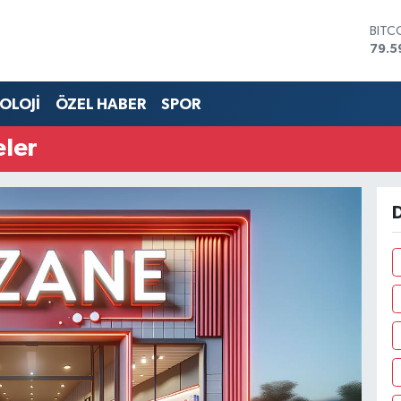
BITC
79.5
DOL
45,4
OLOJİ
ÖZEL HABER
SPOR
EUR
53,3
STER
ler
61,6
G.AL
686
D
BİST
14.5