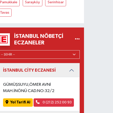
Pamukkale
Sarayköy
Serinhisar
Tavas
İSTANBUL NÖBETÇI
ECZANELER
İSTANBUL CİTY ECZANESİ
GÜMÜŞSUYU,ÖMER AVNİ
MAH.İNÖNÜ CAD.NO:32/2
Yol Tarifi Al
0 (212) 252 00 93