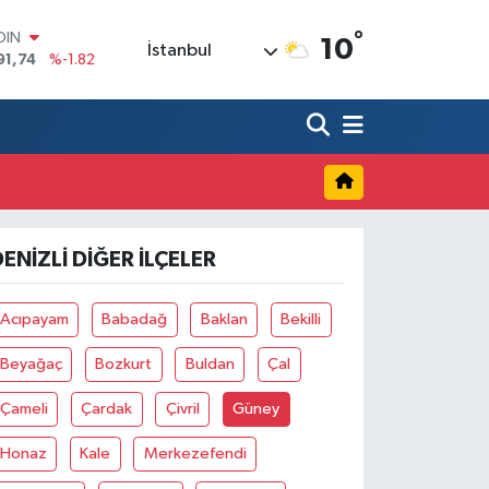
°
OIN
10
İstanbul
91,74
%-1.82
AR
3620
%0.02
O
8690
%0.19
LİN
0380
%0.18
TIN
2,09000
%0.19
ENIZLI DIĞER İLÇELER
100
98,00
%0
Acıpayam
Babadağ
Baklan
Bekilli
Beyağaç
Bozkurt
Buldan
Çal
Çameli
Çardak
Çivril
Güney
Honaz
Kale
Merkezefendi