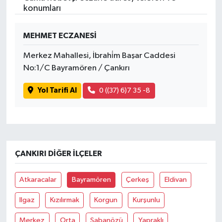
konumları
MEHMET ECZANESİ
Merkez Mahallesi, İbrahi̇m Başar Caddesi
No:1/C Bayramören / Çankırı
Yol Tarifi Al
0 ((37) 6)7 35 -8
ÇANKIRI DIĞER İLÇELER
Atkaracalar
Bayramören
Çerkeş
Eldivan
Ilgaz
Kızılırmak
Korgun
Kurşunlu
Merkez
Orta
Şabanözü
Yapraklı