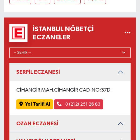
İSTANBUL NÖBETÇI
ECZANELER
SERPİL ECZANESİ
CİHANGİR MAH.CİHANGİR CAD. NO:37D
Yol Tarifi Al
0 (212) 251 26 83
OZAN ECZANESİ