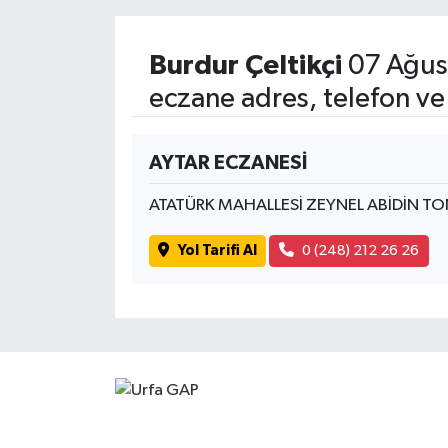
Burdur Çeltikçi
07 Ağus
eczane adres, telefon ve
AYTAR ECZANESİ
ATATÜRK MAHALLESİ ZEYNEL ABİDİN T
Yol Tarifi Al
0 (248) 212 26 26