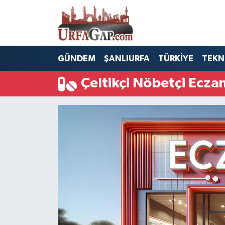
Nöbetçi Eczaneler
GÜNDEM
ŞANLIURFA
TÜRKİYE
TEKN
Hava Durumu
Çeltikçi Nöbetçi Ecza
Namaz Vakitleri
Trafik Durumu
Süper Lig Puan Durumu ve Fikstür
Tüm Manşetler
Son Dakika Haberleri
Haber Arşivi