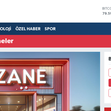
BITC
79.5
DOL
45,4
OLOJİ
ÖZEL HABER
SPOR
EUR
53,3
STER
neler
61,6
G.AL
686
BİST
14.5