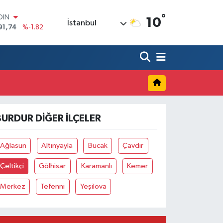
°
OIN
10
İstanbul
91,74
%-1.82
AR
3620
%0.02
O
8690
%0.19
LİN
0380
%0.18
TIN
2,09000
%0.19
BURDUR DIĞER İLÇELER
100
98,00
%0
Ağlasun
Altınyayla
Bucak
Çavdır
Çeltikçi
Gölhisar
Karamanlı
Kemer
Merkez
Tefenni
Yeşilova