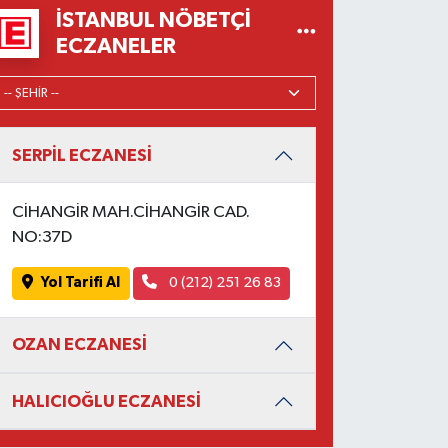
İSTANBUL NÖBETÇI
ECZANELER
SERPİL ECZANESİ
CİHANGİR MAH.CİHANGİR CAD.
NO:37D
Yol Tarifi Al
0 (212) 251 26 83
OZAN ECZANESİ
HALICIOĞLU ECZANESİ