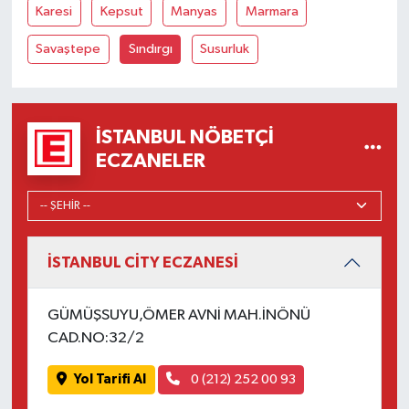
Karesi
Kepsut
Manyas
Marmara
Savaştepe
Sındırgı
Susurluk
İSTANBUL NÖBETÇI
ECZANELER
İSTANBUL CİTY ECZANESİ
GÜMÜŞSUYU,ÖMER AVNİ MAH.İNÖNÜ
CAD.NO:32/2
Yol Tarifi Al
0 (212) 252 00 93