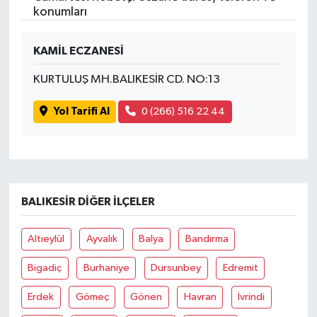
konumları
KAMİL ECZANESİ
KURTULUŞ MH.BALIKESİR CD. NO:13
Yol Tarifi Al
0 (266) 516 22 44
BALIKESIR DIĞER İLÇELER
Altıeylül
Ayvalık
Balya
Bandırma
Bigadiç
Burhaniye
Dursunbey
Edremit
Erdek
Gömeç
Gönen
Havran
İvrindi