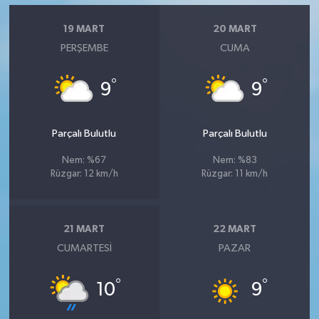
19 MART
20 MART
PERŞEMBE
CUMA
°
°
9
9
Parçalı Bulutlu
Parçalı Bulutlu
Nem: %67
Nem: %83
Rüzgar: 12 km/h
Rüzgar: 11 km/h
21 MART
22 MART
CUMARTESI
PAZAR
°
°
10
9