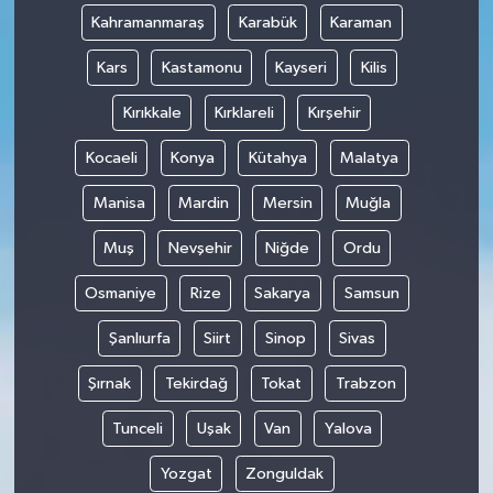
Kahramanmaraş
Karabük
Karaman
Kars
Kastamonu
Kayseri
Kilis
Kırıkkale
Kırklareli
Kırşehir
Kocaeli
Konya
Kütahya
Malatya
Manisa
Mardin
Mersin
Muğla
Muş
Nevşehir
Niğde
Ordu
Osmaniye
Rize
Sakarya
Samsun
Şanlıurfa
Siirt
Sinop
Sivas
Şırnak
Tekirdağ
Tokat
Trabzon
Tunceli
Uşak
Van
Yalova
Yozgat
Zonguldak