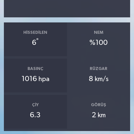
HISSEDILEN
NEM
°
6
%100
BASINÇ
RÜZGAR
1016
8
hpa
km/s
ÇIY
GÖRÜŞ
6.3
2
km