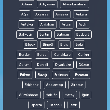
Adana
Adıyaman
Afyonkarahisar
Ağrı
Aksaray
Amasya
Ankara
Antalya
Ardahan
Artvin
Aydın
Balıkesir
Bartın
Batman
Bayburt
Bilecik
Bingöl
Bitlis
Bolu
Burdur
Bursa
Çanakkale
Çankırı
Çorum
Denizli
Diyarbakır
Düzce
Edirne
Elazığ
Erzincan
Erzurum
Eskişehir
Gaziantep
Giresun
Gümüşhane
Hakkâri
Hatay
Iğdır
Isparta
İstanbul
İzmir