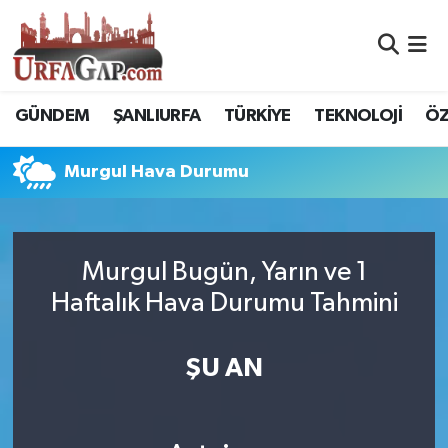
Nöbetçi Eczaneler
GÜNDEM
ŞANLIURFA
TÜRKİYE
TEKNOLOJİ
ÖZ
Hava Durumu
Murgul Hava Durumu
Namaz Vakitleri
Trafik Durumu
Murgul Bugün, Yarın ve 1
Süper Lig Puan Durumu ve Fikstür
Haftalık Hava Durumu Tahmini
Tüm Manşetler
ŞU AN
Son Dakika Haberleri
Haber Arşivi