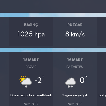
BASINÇ
RÜZGAR
1025
8
hpa
km/s
15 MART
16 MART
PAZAR
PAZARTESI
°
°
°
-2
0
Düzensiz orta kuvvetli karlı
Yoğun kar yağışlı
Bölg
Nem: %87
Nem: %98