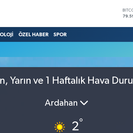
BITC
79.5
DOL
45,4
OLOJİ
ÖZEL HABER
SPOR
EUR
53,3
STER
61,6
G.AL
686
BİST
14.5
n, Yarın ve 1 Haftalık Hava Dur
Ardahan
°
2