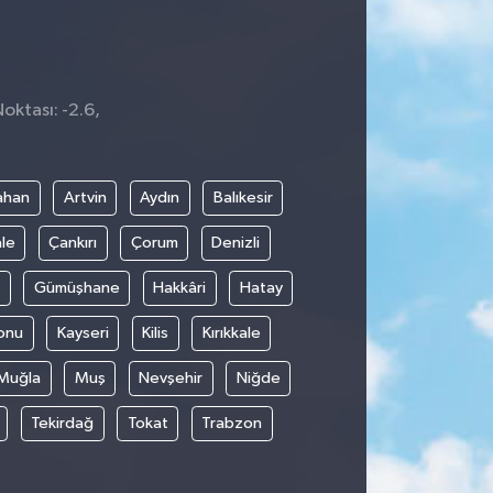
oktası: -2.6,
ahan
Artvin
Aydın
Balıkesir
le
Çankırı
Çorum
Denizli
Gümüşhane
Hakkâri
Hatay
onu
Kayseri
Kilis
Kırıkkale
Muğla
Muş
Nevşehir
Niğde
Tekirdağ
Tokat
Trabzon