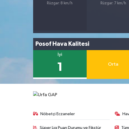
Rüzgar: 8 km/h
Rüzgar: 7 km/h
Posof Hava Kalitesi
İyi
1
Orta
Nöbetçi Eczaneler
Ha
Süper Lig Puan Durumu ve Fikstür
Tüm