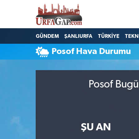
Nöbetçi Eczaneler
GÜNDEM
ŞANLIURFA
TÜRKİYE
TEKN
Hava Durumu
Posof Hava Durumu
Namaz Vakitleri
Trafik Durumu
Posof Bugü
Süper Lig Puan Durumu ve Fikstür
Tüm Manşetler
Son Dakika Haberleri
ŞU AN
Haber Arşivi