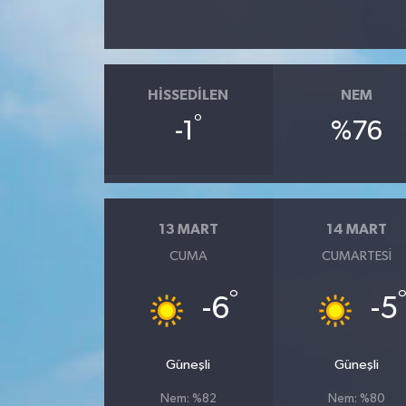
HISSEDILEN
NEM
°
-1
%76
13 MART
14 MART
CUMA
CUMARTESI
°
-6
-5
Güneşli
Güneşli
Nem: %82
Nem: %80