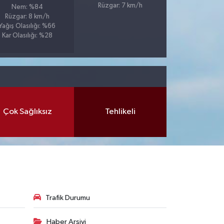
Rüzgar: 7 km/h
Nem: %84
Rüzgar: 8 km/h
Yağış Olasılığı: %66
Kar Olasılığı: %28
Çok Sağlıksız
Tehlikeli
Trafik Durumu
Haber Arşivi