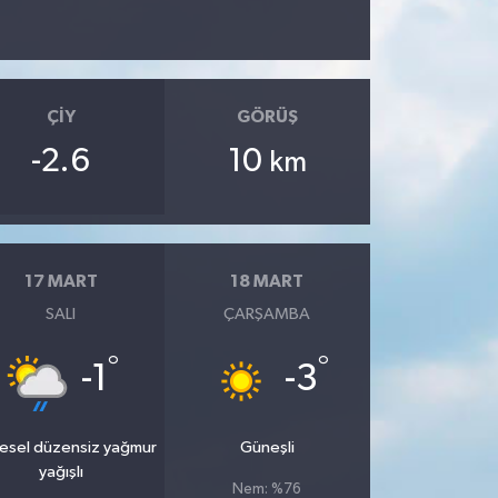
ÇIY
GÖRÜŞ
-2.6
10
km
17 MART
18 MART
SALI
ÇARŞAMBA
°
°
-1
-3
esel düzensiz yağmur
Güneşli
yağışlı
Nem: %76