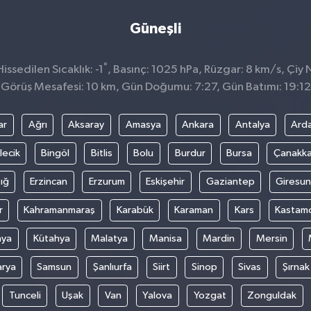
Güneşli
°
ssedilen Sıcaklık: -1
, Basınç: 1025 hPa, Rüzgar: 8 km/s, Çiy N
Görüş Mesafesi: 10 km, Gün Doğumu: 7:27, Gün Batımı: 19:12
ar
Ağrı
Aksaray
Amasya
Ankara
Antalya
Ard
lecik
Bingöl
Bitlis
Bolu
Burdur
Bursa
Çanakka
ığ
Erzincan
Erzurum
Eskişehir
Gaziantep
Giresun
r
Kahramanmaraş
Karabük
Karaman
Kars
Kastam
nya
Kütahya
Malatya
Manisa
Mardin
Mersin
arya
Samsun
Şanlıurfa
Siirt
Sinop
Sivas
Şırnak
Tunceli
Uşak
Van
Yalova
Yozgat
Zonguldak