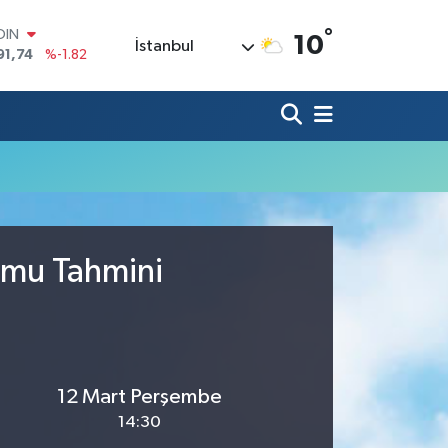
°
OIN
10
İstanbul
91,74
%-1.82
AR
3620
%0.02
O
8690
%0.19
LİN
0380
%0.18
TIN
2,09000
%0.19
100
98,00
%0
umu Tahmini
12 Mart Perşembe
14:30