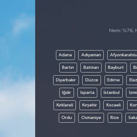
Nem: %76, Hi
Adana
Adıyaman
Afyonkarahis
Bartın
Batman
Bayburt
Bi
Diyarbakır
Düzce
Edirne
Elaz
Iğdır
Isparta
İstanbul
İzmi
Kırklareli
Kırşehir
Kocaeli
Ko
Ordu
Osmaniye
Rize
Sak