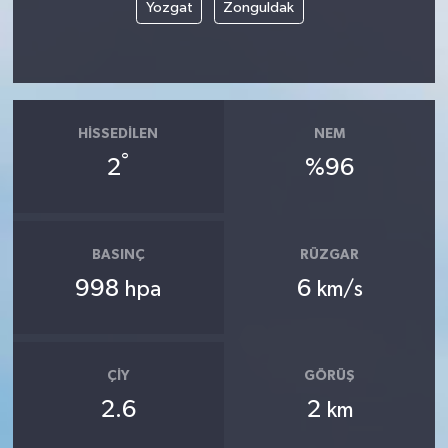
Yozgat
Zonguldak
HISSEDILEN
NEM
°
2
%96
BASINÇ
RÜZGAR
998
6
hpa
km/s
ÇIY
GÖRÜŞ
2.6
2
km