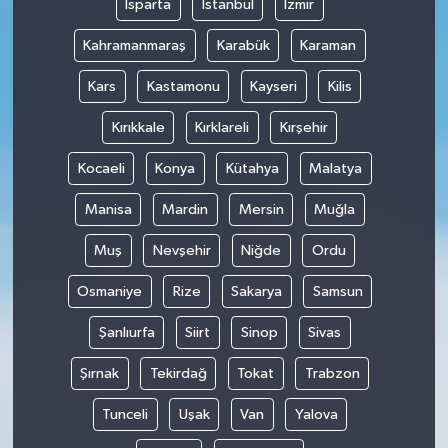
Isparta
İstanbul
İzmir
Kahramanmaraş
Karabük
Karaman
Kars
Kastamonu
Kayseri
Kilis
Kırıkkale
Kırklareli
Kırşehir
Kocaeli
Konya
Kütahya
Malatya
Manisa
Mardin
Mersin
Muğla
Muş
Nevşehir
Niğde
Ordu
Osmaniye
Rize
Sakarya
Samsun
Şanlıurfa
Siirt
Sinop
Sivas
Şırnak
Tekirdağ
Tokat
Trabzon
Tunceli
Uşak
Van
Yalova