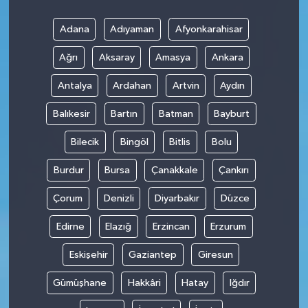
Adana
Adıyaman
Afyonkarahisar
Ağrı
Aksaray
Amasya
Ankara
Antalya
Ardahan
Artvin
Aydın
Balıkesir
Bartın
Batman
Bayburt
Bilecik
Bingöl
Bitlis
Bolu
Burdur
Bursa
Çanakkale
Çankırı
Çorum
Denizli
Diyarbakır
Düzce
Edirne
Elazığ
Erzincan
Erzurum
Eskişehir
Gaziantep
Giresun
Gümüşhane
Hakkâri
Hatay
Iğdır