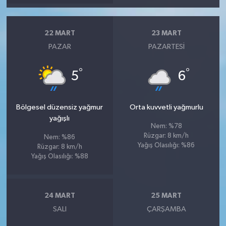
22 MART
23 MART
PAZAR
PAZARTESI
°
°
5
6
Bölgesel düzensiz yağmur
Orta kuvvetli yağmurlu
yağışlı
Nem: %78
Rüzgar: 8 km/h
Nem: %86
Yağış Olasılığı: %86
Rüzgar: 8 km/h
Yağış Olasılığı: %88
24 MART
25 MART
SALI
ÇARŞAMBA