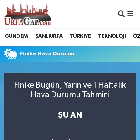
Nöbetçi Eczaneler
GÜNDEM
ŞANLIURFA
TÜRKİYE
TEKNOLOJİ
ÖZ
Hava Durumu
Finike Hava Durumu
Namaz Vakitleri
Trafik Durumu
Finike Bugün, Yarın ve 1 Haftalık
Süper Lig Puan Durumu ve Fikstür
Hava Durumu Tahmini
Tüm Manşetler
ŞU AN
Son Dakika Haberleri
Haber Arşivi